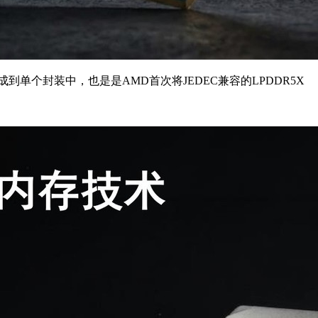
5X集成到单个封装中，也是是AMD首次将JEDEC兼容的LPDDR5X