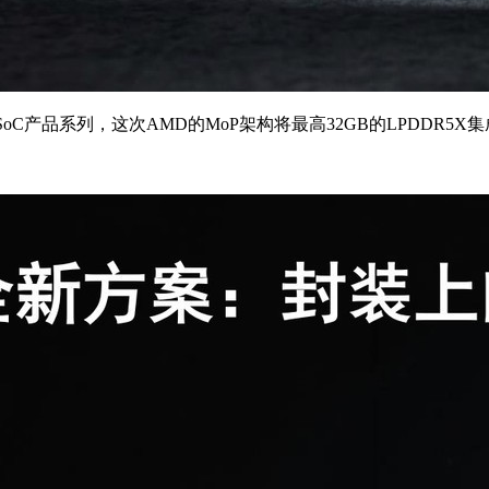
m自适应SoC产品系列，这次AMD的MoP架构将最高32GB的LPDDR