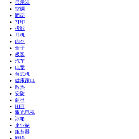
显示器
空调
固态
打印
投影
耳机
内存
盒子
极客
汽车
电竞
台式机
健康家电
散热
安防
商显
HIFI
激光电视
冰箱
企业站
服务器
网络