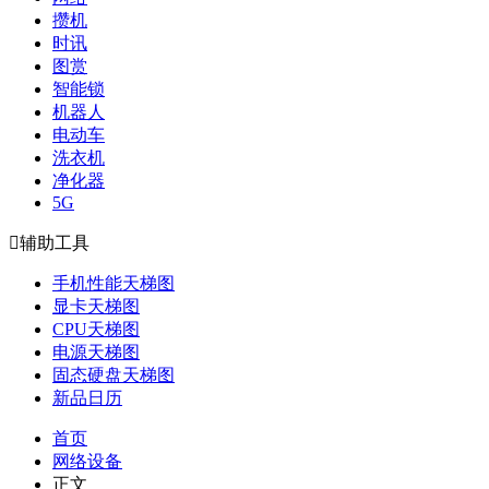
攒机
时讯
图赏
智能锁
机器人
电动车
洗衣机
净化器
5G

辅助工具
手机性能天梯图
显卡天梯图
CPU天梯图
电源天梯图
固态硬盘天梯图
新品日历
首页
网络设备
正文