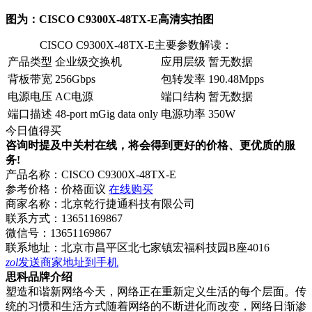
图为：CISCO C9300X-48TX-E高清实拍图
CISCO C9300X-48TX-E主要参数解读：
产品类型
企业级交换机
应用层级
暂无数据
背板带宽
256Gbps
包转发率
190.48Mpps
电源电压
AC电源
端口结构
暂无数据
端口描述
48-port mGig data only
电源功率
350W
今日值得买
咨询时提及中关村在线，将会得到更好的价格、更优质的服
务!
产品名称：
CISCO C9300X-48TX-E
参考价格：
价格面议
在线购买
商家名称：
北京乾行捷通科技有限公司
联系方式：
13651169867
微信号：
13651169867
联系地址：
北京市昌平区北七家镇宏福科技园B座4016
zol
发送商家地址到手机
思科品牌介绍
塑造和谐新网络今天，网络正在重新定义生活的每个层面。传
统的习惯和生活方式随着网络的不断进化而改变，网络日渐渗