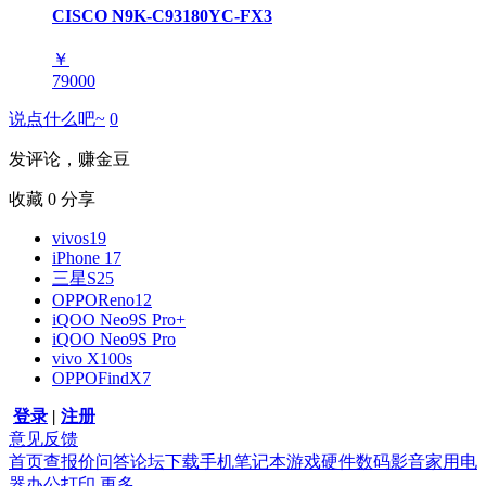
CISCO N9K-C93180YC-FX3
￥
79000
说点什么吧~
0
发评论，赚金豆
收藏
0
分享
vivos19
iPhone 17
三星S25
OPPOReno12
iQOO Neo9S Pro+
iQOO Neo9S Pro
vivo X100s
OPPOFindX7
登录
|
注册
意见反馈
首页
查报价
问答
论坛
下载
手机
笔记本
游戏硬件
数码影音
家用电
器
办公打印
更多