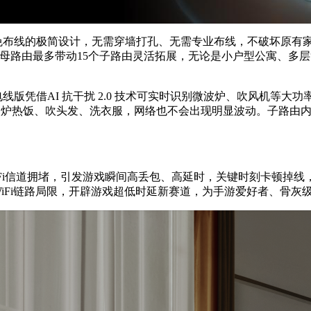
、免布线的极简设计，无需穿墙打孔、无需专业布线，不破坏原有
1个母路由最多带动15个子路由灵活拓展，无论是小户型公寓、
版凭借AI 抗干扰 2.0 技术可实时识别微波炉、吹风机等大功率
时用微波炉热饭、吹头发、洗衣服，网络也不会出现明显波动。子路
Fi信道拥堵，引发游戏瞬间高丢包、高延时，关键时刻卡顿掉
WiFi链路局限，开辟游戏超低时延新赛道，为手游爱好者、骨