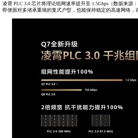
凌霄 PLC 3.0 芯片将理论组网速率提升至 1.5Gbps（数据
即便面对多堵承重墙的复式户型，也能保持稳定的高速网络，