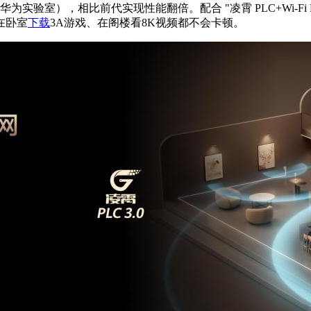
来源：华为实验室），相比前代实现性能翻倍。配合 "凌霄 PLC+Wi
在卧室
下载
3A游戏、在阁楼看8K视频都不会卡顿。