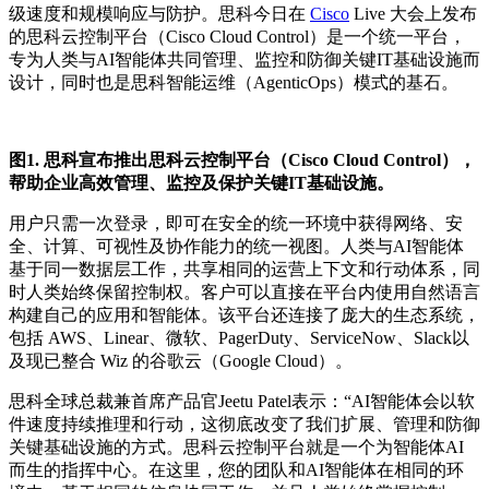
级速度和规模
响应与防护
。思科今日在
Cisco
Live
大会
上发布
的
思科云控制平台
（Cisco Cloud Control）
是一个统一平台，
专为人
类
与AI
智能体
共同管理、监控和防御关键IT基础设施而
设计
，
同时
也是思科
智能
运
维
（AgenticOps）
模式的
基石
。
图1. 思科宣布推出思科云控制平台（Cisco Cloud Control），
帮助企业高效管理、监控及保护关键IT基础设施。
用户只需
一次登录，即可在安全的统一环境中获得网络、安
全、计算、
可视
性及协作能力的统一视图。人
类
与AI
智能体
基于同一数据层工作，共享相同的运营上下文和行动
体系，
同
时人类始终保
留
控制权。客户可以直接在平台内使用自然语言
构建自己的应用和智能体
。
该平台
还
连接
了
庞大的生态系统，
包括 AWS、Linear、
微软
、PagerDuty、ServiceNow、Slack以
及现已整合 Wiz 的
谷歌云（Google Cloud）
。
思科全球总裁兼首席产品官Jeetu Patel
表示：“AI
智能体会
以软
件速度持续推理和行动，这
彻底
改变了我们扩展、管理和防御
关键基础设施的方式。思科云控制平台就是一个为智能体AI
而生的指挥中心
。
在这里，您的团队和AI智能体在相同的环