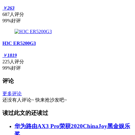
￥
263
687人评分
99%好评
H3C ER5200G3
￥
1819
225人评分
99%好评
评论
更多评论
还没有人评论~
快来
抢沙发
吧~
读过此文的还读过
华为路由AX3 Pro荣获2020ChinaJoy黑金娱乐
奖