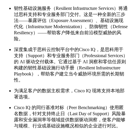
韧性基础设施服务
（Resilient Infrastructure Services）
将
通
过
思科支持
和
专业服务部门交付。这
是一种
全
新的三步
法——暴露评估（Exposure Assessment）、基础设施现
代化（Infrastructure Modernization）、防御韧性（Defense
Resiliency）——帮助客户降低来自前沿模型威胁的风
险。
深度
集成
于思科云控制平台
中
的
Cisco IQ
，是思科
用于
支持（
S
upport）
和
专业服务部门（
Professional Services
）
的 AI 驱动交付载体。它通过基于 AI 洞察和零信任原则
构建的韧性基础设施行动手册（Resilient Infrastructure
Playbook），帮助客户建立当今威胁环境所需的长期韧
性。
为满足客户的数据主权需求，Cisco IQ 现
将
支持
本地部
署选项
。
Cisco IQ 的
同
行
基准对标（Peer Benchmarking）
使用匿
名数据，针对支持终止日（Last Day of Support）风险暴
露和安全漏洞率等领域提供数据驱动洞察，使客户能够
与规模、行业或基础设施
概况
相似的
企业
进行
对比
。