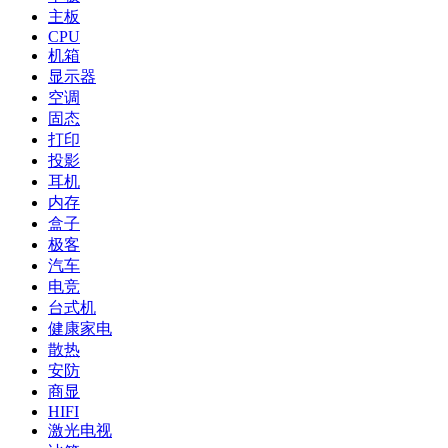
主板
CPU
机箱
显示器
空调
固态
打印
投影
耳机
内存
盒子
极客
汽车
电竞
台式机
健康家电
散热
安防
商显
HIFI
激光电视