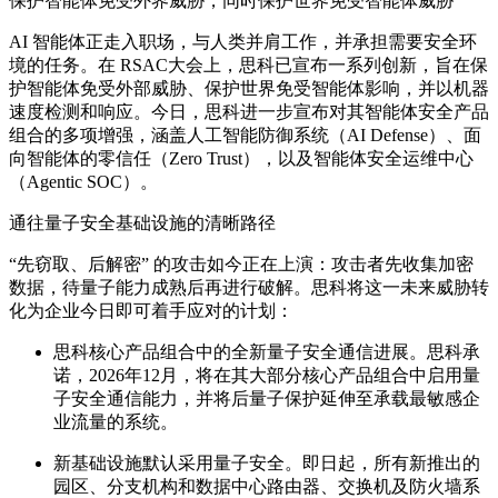
保护
智能体
免受外
界
威胁，
同时
保护世界免受
智能体威胁
AI 智能体正
走入职场
，与人类并肩工作，并承担需要安全环
境的任务。在
RSAC大会
上，思科
已
宣布一系列创新，
旨在
保
护智能体免受外部威胁、保护世界免受智能体影响，并以机器
速度检测和响应。今日，思科
进一步
宣布
对其智能体
安全产品
组合的多项增强
，
涵
盖
人工智能防御系统（
AI Defense
）
、面
向
智能体
的
零信任
（Zero Trust），以及
智能体安全运维中心
（Agentic SOC）
。
通往
量子安全基础设施的清晰路径
“先
窃取
、后解密”
的攻击如今正在上演：
攻击者先收集
加密
数据，待量子能力成熟后再
进行破
解。思科将
这一未来
威胁转
化为企业今日即可
着手应对
的计划：
思科核心产品组合中的
全新量子安全通信
进展。思科承
诺
，
2026年12月，
将
在其大部分核心产品组合中启用
量
子安全通信能力
，并将后量子保护
延伸
至
承载
最敏感企
业流量的系统。
新基础设施默认
采用
量子安全。
即
日起，
所有
新推出的
园区、分支机构和数据中心路由器、交换机及防火墙系