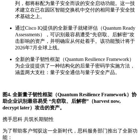
列，都将标配
为
量子安全
而设的安全启
动功能。
这
一技
术建立在已在园区智能交换机中交付的相同量子安全技
术基础之上。
通过Cisco IQ提供的全新
量子就绪
评估
（Quantum
Ready
Assessments
）
，可识别最容易遭受“先窃取、后解密”攻
击影响的资产，并明确应从何处着手。该功能预计将于
2026年7月全球上线。
全新的
量子韧性框架
（
Quantum Resilience Framework）
为企业提
提供了一种结构化的后量子密码学实施方法，
涵盖两大支柱：量子安全通信与量子安全产品
。
图4. 全新量子韧性框架（Quantum Resilience Framework）协
助企业识别最容易受 “先窃取、后解密”（harvest now,
decrypt later）攻击的资产。
携手思科 共筑长期韧性
为了帮助客户驾驭这一全新时代，
思科服务部门
推出了全新功
能：