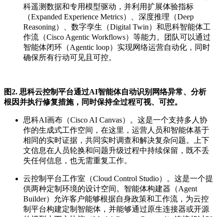
科遥测数据和专用模型驱动，并利用扩展体验指标
（
Expanded Experience Metrics
）、深度推理（
Deep
Reasoning
）、数字孪生（
Digital Twin
）和思科智能体工
作流（
Cisco Agentic Workflows
）等能力。团队可以通过
智能体闭环
（Agentic loop）
实现网络运营自动化，同时
确保所有行动可见且可控。
图2. 思科云控制平台通过AI智能体自动识别网络异常、分析
根因并执行修复措施，同时保持全过程可视、可控。
思科AI画布
（
Cisco AI Canvas
）
。这是一个支持多人协
作的生成式工作空间，在这里，运营人员和智能体基于
相同的实时证据，共同实时调查和解决复杂问题。上下
文信息在人员轮换和问题升级过程中持续保留，既不丢
失任何信息，也无需重复工作。
云控制平台工作室
（
Cloud Control Studio
）
。这是一个提
供两种定制环境的设计空间。
智能体构建器
（
Agent
Builder
）
允许客户能够根据自身政策和工作流，为云控
制平台构建定制智能体，并能够通过原生连接器或开源