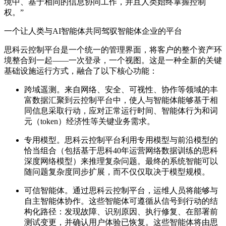
境中、基于相同的信息协同工作，并且人类始终掌握控制
权。”
一个
让
人类与AI智能体
共同驾驭智能体
企业
的平台
思科云控制平台
是一个统一的管理界面，
将客户的整个资产环
境整合到一起——一次登录，一个视图。这是一种全新的关键
基础设施运行方式，融合了以下核心
功能
：
跨域遥测。
来自网络、安全、可视性、协作等领域的丰
富数据汇聚到云控制平台中，使人与智能体能够基于相
同信息采取行动，应对正常运行时间、智能体行为和词
元（
token
）经济性等关键业务需求。
专用模型。
思科云控制平台利用专用模型与前沿模型的
恰当组合（包括基于思科
40
年运营网络数据训练的思科
深度网络模型）来推理复杂问题。最终的系统智能可以
随问题复杂度同步扩展，而不仅仅取决于模型规模。
可信智能体。
通过思科云控制平台，运维人员将能够与
自主智能体协作。这些智能体可遵循从信号到行动的结
构化路径：发现故障、识别原因、执行修复、在部署前
测试变更，并确认用户体验已恢复。这些智能体将由思