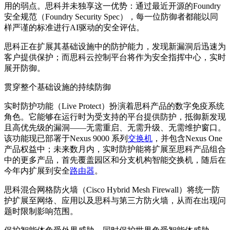
用的弱点。思科并未
独享这一优势
：通过
最近
开源的
Foundry
安全规范
（
Foundry Security Spec
），每一位防御者都
能以
同
样严谨
的标准进行
AI驱动的安全评估。
思科正在扩展其基础设施中的
防护
能力，发现新漏洞后迅速为
客户提供保护；
而思科云控制平台将
作为安全指挥中心，实时
展开
防御
。
贯穿
整个基础设施的持续防御
实时防护功能
（Live Protect）
扮演着思科产品的数字免疫系统
角色。它能够在运行时为受支持的平台提供防护，抵御新发现
且高优先级的漏洞——无需重启、无需升级、无需维护窗口。
该功能现已部署于Nexus 9000 系列
交换机
，并包含
Nexus One
产品权益中；
未来数月内，
实时防护能
将扩展至思科产品组合
中的更多产品，首先覆盖园区和分支机构智能交换机，随后
在
今年
内扩展到
安全
路由器
。
思科混合网格防火墙（Cisco Hybrid Mesh Firewall）
将统一防
护扩展至网络、应用以及思科
与
第三方防火墙，从而在出现问
题时限制影响范围
。