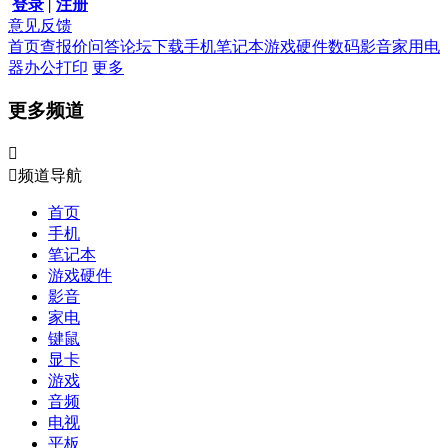
登录
|
注册
意见反馈
首页
查报价
问答
论坛
下载
手机
笔记本
游戏硬件
数码影音
家用电
器
办公打印
更多
更多频道


频道导航
首页
手机
笔记本
游戏硬件
影音
家电
键鼠
显卡
游戏
音频
电视
平板