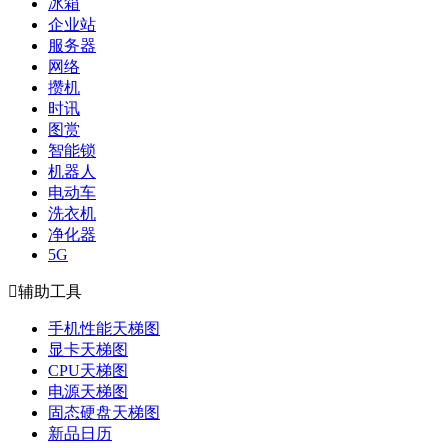
冰箱
企业站
服务器
网络
攒机
时讯
图赏
智能锁
机器人
电动车
洗衣机
净化器
5G

辅助工具
手机性能天梯图
显卡天梯图
CPU天梯图
电源天梯图
固态硬盘天梯图
新品日历