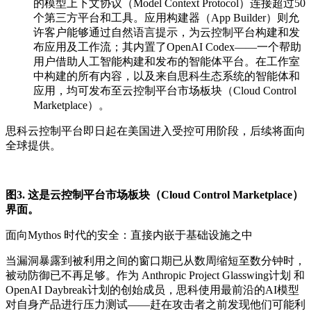
的
模型上下文协议（
Model Context Protocol
）
连接超过
50
个第三方平台和工具。
应用构建器
（
App Builder
）
则允
许客户能够通过自然语言提示，为云控制平台构建和发
布应用及工作流；其内置了
OpenAI Codex
——一个帮助
用户借助人工智能构建和发布的智能体平台。在工作室
中构建的所有内容，以及来自思科生态系统的智能体和
应用，均可发布至
云控制平台市场板块（
Cloud Control
Marketplace
）
。
思科云控制平台即日起
在美国进入
受控
可用阶段，后续将面向
全球提供。
图3. 这是云控制平台市场板块（Cloud Control Marketplace）
界面。
面向
Mythos 时代
的
安全
：直接内嵌于基础设施之中
当漏洞
暴露
到被利用之间的窗口
期
已从数周缩短至数分钟时，
被动防御已不再足够。
作为 Anthropic Project Glasswing计划 和
OpenAI Daybreak计划的创始成员，思科使用最前沿的
AI
模型
对自身产品进行压力测试
——
赶
在攻击者之前
发现
他们可能利