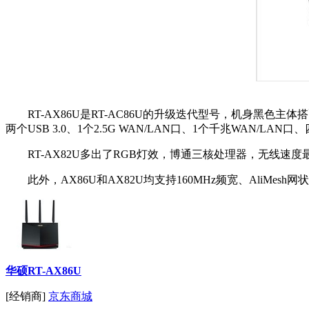
RT-AX86U是RT-AC86U的升级迭代型号，机身黑色主体
两个USB 3.0、1个2.5G WAN/LAN口、1个千兆WAN/LAN
RT-AX82U多出了RGB灯效，博通三核处理器，无线速度最高
此外，AX86U和AX82U均支持160MHz频宽、AliMes
华硕RT-AX86U
[经销商]
京东商城