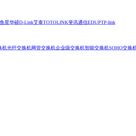
鱼星
华硕
D-Link
艾泰
TOTOLINK
斐讯通信
EDUP
TP-link
换机
光纤交换机
网管交换机
企业级交换机
智能交换机
SOHO交换