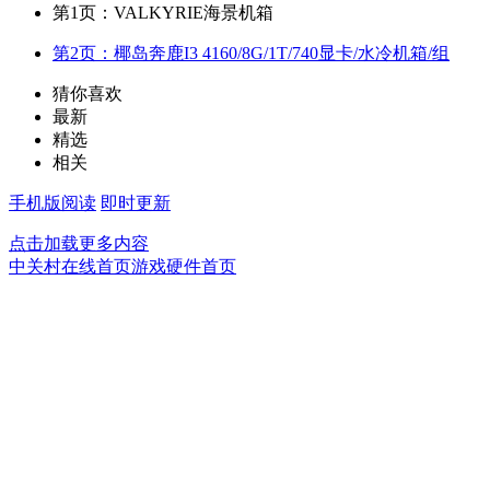
第1页：VALKYRIE海景机箱
第2页：椰岛奔鹿I3 4160/8G/1T/740显卡/水冷机箱/组
猜你喜欢
最新
精选
相关
手机版阅读
即时更新
点击加载更多内容
中关村在线首页
游戏硬件首页