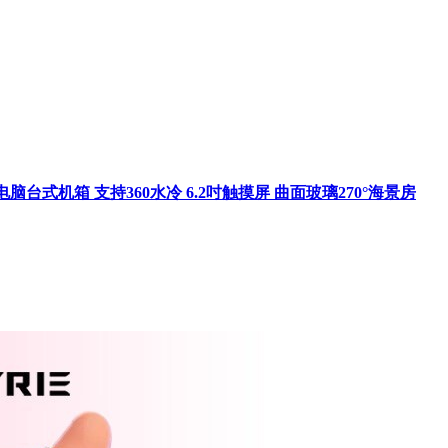
戏电脑台式机箱 支持360水冷 6.2吋触摸屏 曲面玻璃270°海景房