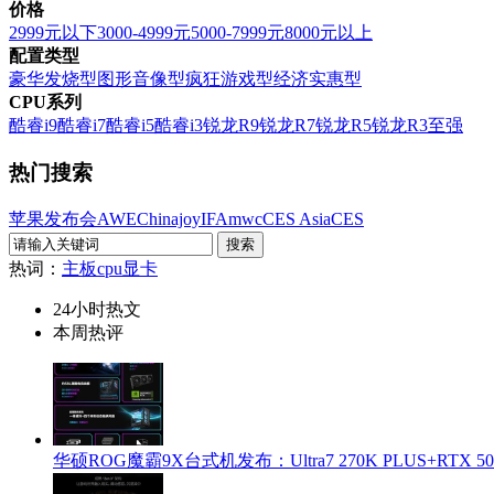
价格
2999元以下
3000-4999元
5000-7999元
8000元以上
配置类型
豪华发烧型
图形音像型
疯狂游戏型
经济实惠型
CPU系列
酷睿i9
酷睿i7
酷睿i5
酷睿i3
锐龙R9
锐龙R7
锐龙R5
锐龙R3
至强
热门搜索
苹果发布会
AWE
Chinajoy
IFA
mwc
CES Asia
CES
热词：
主板
cpu
显卡
24小时热文
本周热评
华硕ROG魔霸9X台式机发布：Ultra7 270K PLUS+RTX 5