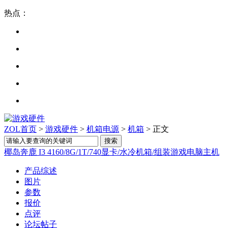
热点：
ZOL首页
>
游戏硬件
>
机箱电源
>
机箱
> 正文
椰岛奔鹿 I3 4160/8G/1T/740显卡/水冷机箱/组装游戏电脑主机
产品综述
图片
参数
报价
点评
论坛帖子