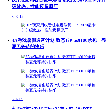
DIY玩家用收音机电容修复RTX 3070显卡并升
级散热，性能反超原厂
8
07.12
3A游戏暑假通宵计划 致态TiPlus9100承包一整
夏无等待的快乐
5
07.09
七彩虹橘宝R16 Ultra发布：锐龙9+RTX