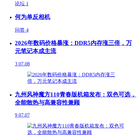
论坛
1
何为单反相机
问答
4
2026年数码价格暴涨：DDR5内存涨三倍，万
元笔记本成主流
3
07.08
九州风神魔方110青春版机箱发布：双色可选，
全能散热与高兼容性兼顾
9
07.07