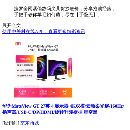
搜罗全网紧俏数码尖儿货抄底价，分享抢购经验，
手把手教你羊毛如何薅，尽在【手慢无】。
展开全文
使用中关村在线APP，查看更多精彩资讯
华为MateView GT 27英寸显示器 4K双模/云晰柔光屏/160Hz/
扬声器/USB-C/DP/HDMI/旋转升降壁挂 星空黑
[经销商]
京东商城