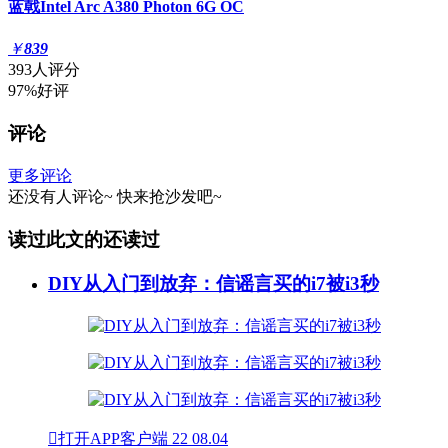
蓝戟Intel Arc A380 Photon 6G OC
￥
839
393人评分
97%好评
评论
更多评论
还没有人评论~
快来
抢沙发
吧~
读过此文的还读过
DIY从入门到放弃：信谣言买的i7被i3秒

打开APP客户端
22
08.04