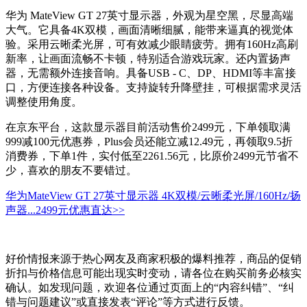
华为 MateView GT 27英寸显示器，外观为星空黑，尽显高端
大气。它具备4K双模，画面清晰细腻，能带来逼真的视觉体
验。采用云晰柔光屏，可有效减少眼睛疲劳。拥有160Hz高刷
新率，让画面流畅不卡顿，特别适合游戏玩家。还内置扬声
器，无需额外连接音响。具备USB - C、DP、HDMI等丰富接
口，方便连接各种设备。支持旋转升降壁挂，可根据需求灵活
调整使用角度。
在京东平台，这款显示器目前活动售价2499元，下单领取满
999减100元优惠券，Plus会员还能立减12.49元，再领取9.5折
消费券，下单1件，实付低至2261.56元，比原价2499元节省不
少，喜欢的朋友不要错过。
华为MateView GT 27英寸显示器 4K双模/云晰柔光屏/160Hz/扬
声器...
2499元
优惠直达>>
好价情报来源于热心网友及商家积极的爆料推荐，商品的促销
折扣与价格信息可能出现实时变动，请各位在购买前务必核实
确认。如发现问题，欢迎各位通过页面上的“内容纠错”、“纠
错与问题建议”或直接发表“评论”等方式进行反馈。