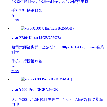
4K原生感Live，4K星光Live，云台级防抖主摄
手机排行榜第
13
名
￥
3599
vivo X300 Ultra(12GB/256GB)
蔡司大师镜头群，全焦段4K 120fps 10 bit Log，vivo色彩
科学
手机排行榜第
19
名
￥
6999
vivo Y600 Pro（8GB/256GB）
天玑7300e，1.5K悦目护眼屏，10200mAh耐超低温蓝海
电池