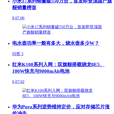
小米17系列销量破550万台，首发即登顶国产旗
舰销量榜首
8
07.06
电水壶功率一般有多大，烧水壶多少W？
问答
5
红米K100系列入网：双旗舰搭载骁龙8E5、
100W快充与9000mAh电池
6
07.02
华为Pura系列逆势维持定价，应对存储芯片涨
价冲击