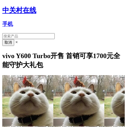
中关村在线
手机
×
vivo Y600 Turbo开售 首销可享1700元全
能守护大礼包