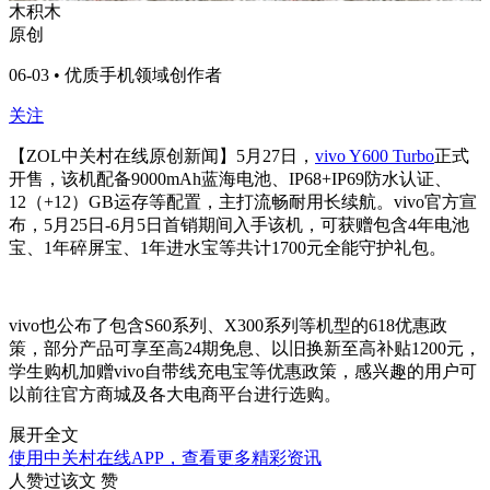
木积木
原创
06-03 • 优质手机领域创作者
关注
【ZOL中关村在线原创新闻】5月27日，
vivo Y600 Turbo
正式
开售，该机配备9000mAh蓝海电池、IP68+IP69防水认证、
12（+12）GB运存等配置，主打流畅耐用长续航。vivo官方宣
布，5月25日-6月5日首销期间入手该机，可获赠包含4年电池
宝、1年碎屏宝、1年进水宝等共计1700元全能守护礼包。
vivo也公布了包含S60系列、X300系列等机型的618优惠政
策，部分产品可享至高24期免息、以旧换新至高补贴1200元，
学生购机加赠vivo自带线充电宝等优惠政策，感兴趣的用户可
以前往官方商城及各大电商平台进行选购。
展开全文
使用中关村在线APP，查看更多精彩资讯
人赞过该文
赞