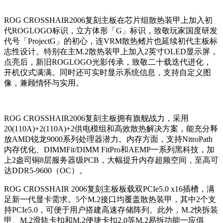
ROG CROSSHAIR2006复刻主板在芯片组散热装甲上加入初
代ROGLOGO标识，立方体形「G」标识，致敬玩家国度研发
代号「ProjectG」的初心，连VRM散热鳍片也延续初代主板标
志性设计。特别在主M.2散热装甲上加入2英寸OLED显示屏，
点亮后，新旧ROGLOGO光影传承，致敬二十载迭代进化，
开机仪式满满。同时还可实时显示系统信息，支持自定义图
像，兼顾情怀与实用。
ROG CROSSHAIR2006复刻主板拥有旗舰战力，采用
20(110A)+2(110A)+2供电模组和高效散热解决方案，能充分释
放AMD锐龙9000系列处理器潜力。内存方面，支持NitroPath
内存优化、DIMMFit/DIMM FitPro和AEMP一系列黑科技，加
上2盎司铜8层服务器级PCB，大幅提升内存超频空间，至高可
达DDR5-9600（OC）。
ROG CROSSHAIR 2006复刻主板板载双PCIe5.0 x16插槽，满
足新一代显卡需求。5个M.2接口均覆盖散热装甲，其中2个支
持PCIe5.0，可便于用户搭建高速存储阵列。此外，M.2快拆装
甲、M.2滑轨卡扣和M.2便捷卡扣2.0等M.2易拆功能一应俱