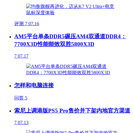
评测
7
07.16
AM5平台单条DDR5碾压AM4双通道DDR4：
7700X3D性能能效双胜5800X3D
7
07.17
怎样和电脑连接
问答
5
索尼上调港版PS5 Pro售价并下架内地官方渠道
7
07.13