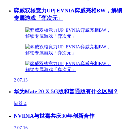
弈威双核竞力UP| EVNIA弈威亮相BW，解锁
专属游戏「弈次元」
2
07.13
华为Mate 20 X 5G版和普通版有什么区别？
问答
4
NVIDIA与世嘉共庆30年创新合作
7
07.16