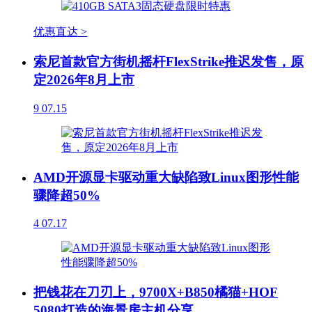
优惠直达 >
索尼首款官方街机摇杆FlexStrike推迟发售，原
定2026年8月上市
9
07.15
AMD开源显卡驱动重大缺陷致Linux图形性能
骤降超50%
4
07.17
把钱花在刀刃上，9700X+B850橘猫+HOF
5080打造的海景房主机分享