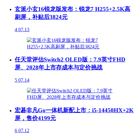
玄派小玄16锐龙版发布：锐龙7 H255+2.5K高
刷屏，补贴后3824元
4
07.13
任天堂评估Switch2 OLED版：7.9英寸FHD
屏、2028年上市存成本与定价挑战
5
07.14
宏碁非凡Go一体机新配上市：i5-14450HX+2K
屏，售价4199元
6
07.12