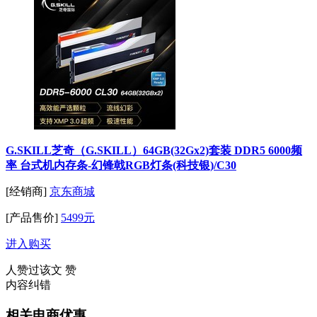
G.SKILL芝奇（G.SKILL）64GB(32Gx2)套装 DDR5 6000频
率 台式机内存条-幻锋戟RGB灯条(科技银)/C30
[经销商]
京东商城
[产品售价]
5499元
进入购买
人赞过该文
赞
内容纠错
相关电商优惠