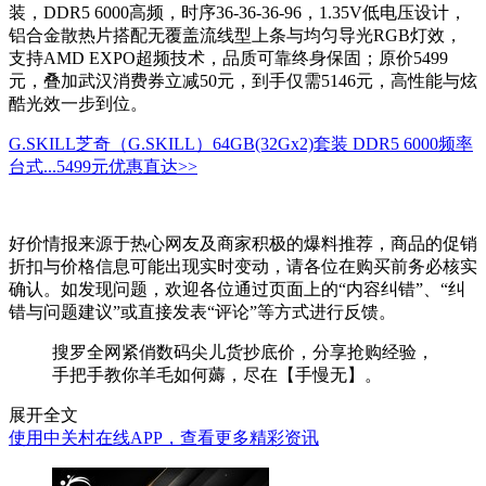
装，DDR5 6000高频，时序36-36-36-96，1.35V低电压设计，
铝合金散热片搭配无覆盖流线型上条与均匀导光RGB灯效，
支持AMD EXPO超频技术，品质可靠终身保固；原价5499
元，叠加武汉消费券立减50元，到手仅需5146元，高性能与炫
酷光效一步到位。
G.SKILL芝奇（G.SKILL）64GB(32Gx2)套装 DDR5 6000频率
台式...
5499元
优惠直达>>
好价情报来源于热心网友及商家积极的爆料推荐，商品的促销
折扣与价格信息可能出现实时变动，请各位在购买前务必核实
确认。如发现问题，欢迎各位通过页面上的“内容纠错”、“纠
错与问题建议”或直接发表“评论”等方式进行反馈。
搜罗全网紧俏数码尖儿货抄底价，分享抢购经验，
手把手教你羊毛如何薅，尽在【手慢无】。
展开全文
使用中关村在线APP，查看更多精彩资讯