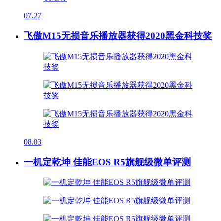
07.27
飞傲M15无损音乐播放器获得2020黑金科技奖
08.03
一机定乾坤 佳能EOS R5旗舰级微单评测