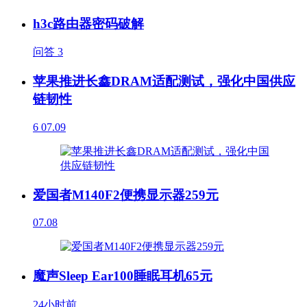
h3c路由器密码破解
问答
3
苹果推进长鑫DRAM适配测试，强化中国供应
链韧性
6
07.09
爱国者M140F2便携显示器259元
07.08
魔声Sleep Ear100睡眠耳机65元
24小时前