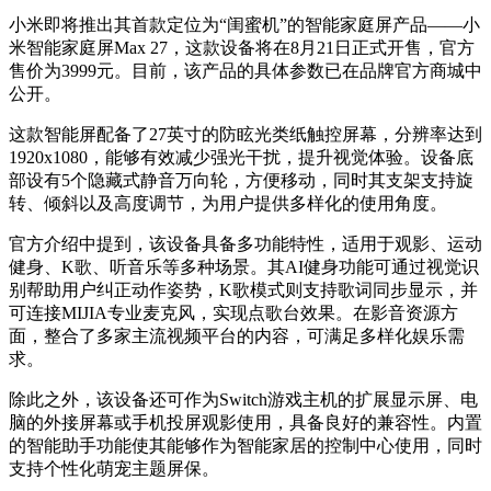
小米即将推出其首款定位为“闺蜜机”的智能家庭屏产品——小
米智能家庭屏Max 27，这款设备将在8月21日正式开售，官方
售价为3999元。目前，该产品的具体参数已在品牌官方商城中
公开。
这款智能屏配备了27英寸的防眩光类纸触控屏幕，分辨率达到
1920x1080，能够有效减少强光干扰，提升视觉体验。设备底
部设有5个隐藏式静音万向轮，方便移动，同时其支架支持旋
转、倾斜以及高度调节，为用户提供多样化的使用角度。
官方介绍中提到，该设备具备多功能特性，适用于观影、运动
健身、K歌、听音乐等多种场景。其AI健身功能可通过视觉识
别帮助用户纠正动作姿势，K歌模式则支持歌词同步显示，并
可连接MIJIA专业麦克风，实现点歌台效果。在影音资源方
面，整合了多家主流视频平台的内容，可满足多样化娱乐需
求。
除此之外，该设备还可作为Switch游戏主机的扩展显示屏、电
脑的外接屏幕或手机投屏观影使用，具备良好的兼容性。内置
的智能助手功能使其能够作为智能家居的控制中心使用，同时
支持个性化萌宠主题屏保。