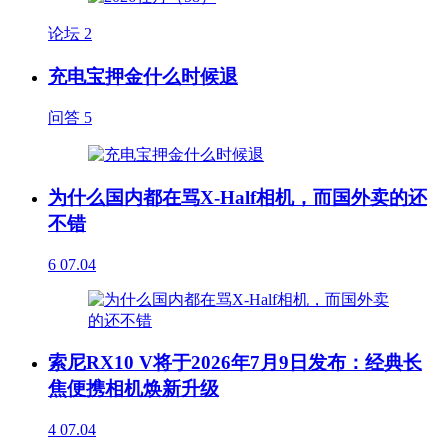
论坛
2
充电宝押金什么时候退
问答
5
为什么国内都在骂X-Half相机，而国外卖的还
不错
6
07.04
索尼RX10 V将于2026年7月9日发布：经典长
焦便携相机焕新升级
4
07.04