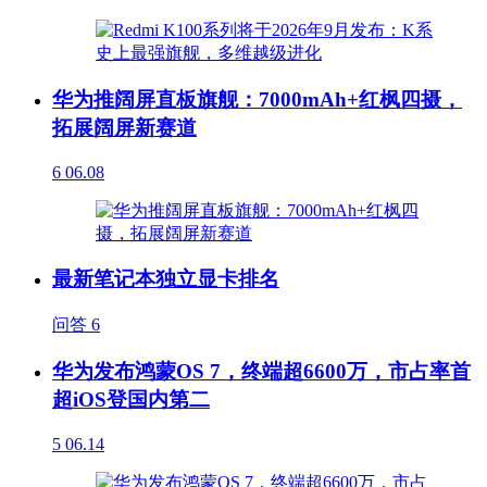
华为推阔屏直板旗舰：7000mAh+红枫四摄，
拓展阔屏新赛道
6
06.08
最新笔记本独立显卡排名
问答
6
华为发布鸿蒙OS 7，终端超6600万，市占率首
超iOS登国内第二
5
06.14