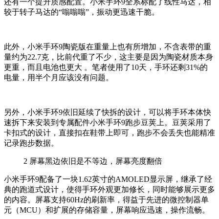
还有一个提升质感配置。小米手环9全系标配了线性马达，相
较于转子马达的“嗡嗡嗡”，振动更迅速干脆。
此外，小米手环9陶瓷版在重量上也有所增加，不含表带的重
量约为22.7克，比前代重了不少，这主要是因为陶瓷材质本身
更重，而且电池也更大 。笔者使用了10天，手环还剩31%的
电量，用半个月应该没有问题。
另外，小米手环9依旧延续了快拆的设计，可以将手环本体快
速拆下来安装到专属配件小米手环9跑步豆荚上。豆荚采用了
卡扣式的设计，直接扣在鞋带上即可，跑步不会丢失也能精准
记录跑步数据。
2
屏幕黑边依旧是不等边，屏幕亮度翻倍
小米手环9配备了一块1.62英寸的AMOLED显示屏，继承了经
典的跑道式设计，使得手环外观更加修长，同时能够展示更多
的内容。屏幕支持60Hz的刷新率，得益于先进的微控制器单
元（MCU）和扩展的存储容量，屏幕响应迅速，操作流畅。