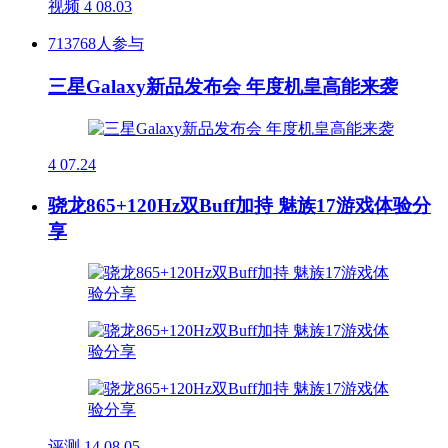
视频
4
08.03
713768人参与
三星Galaxy新品发布会 年度机皇高能来袭
4
07.24
骁龙865+120Hz双Buff加持 魅族17游戏体验分
享
评测
14
08.05