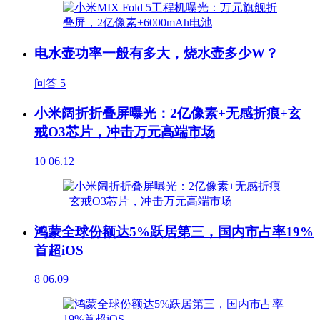
电水壶功率一般有多大，烧水壶多少W？
问答
5
小米阔折折叠屏曝光：2亿像素+无感折痕+玄
戒O3芯片，冲击万元高端市场
10
06.12
鸿蒙全球份额达5%跃居第三，国内市占率19%
首超iOS
8
06.09