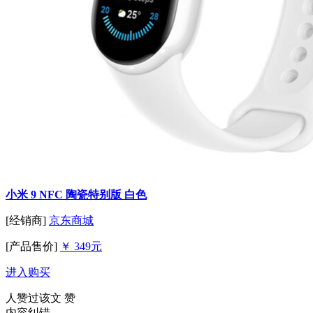
小米 9 NFC 陶瓷特别版 白色
[经销商]
京东商城
[产品售价]
￥ 349元
进入购买
人赞过该文
赞
内容纠错