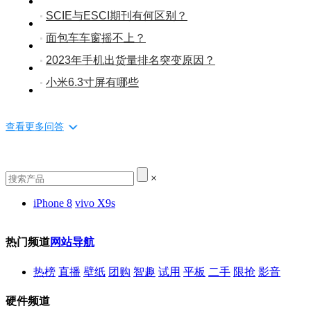
SCIE与ESCI期刊有何区别？
面包车车窗摇不上？
2023年手机出货量排名突变原因？
小米6.3寸屏有哪些
查看更多问答
×
iPhone 8
vivo X9s
热门频道
网站导航
热榜
直播
壁纸
团购
智趣
试用
平板
二手
限抢
影音
硬件频道