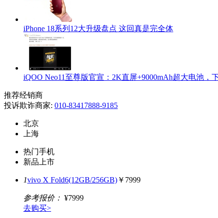
iPhone 18系列12大升级盘点 这回真是完全体
iQOO Neo11至尊版官宣：2K直屏+9000mAh超大电池
推荐经销商
投诉欺诈商家:
010-83417888-9185
北京
上海
热门手机
新品上市
1
vivo X Fold6(12GB/256GB)
￥7999
参考报价：
¥7999
去购买>