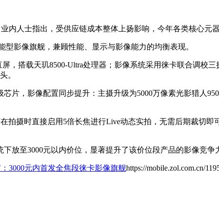
999元。业内人士指出，受供应链成本整体上扬影响，今年各类核
全能型影像旗舰，兼顾性能、显示与影像能力的均衡表现。
LED直屏，搭载天玑8500-Ultra处理器；影像系统采用徕卡联合调校
镜头。
00旗舰级芯片，影像配置同步提升：主摄升级为5000万像素光影猎
，并可在拍摄时直接启用5倍长焦进行Live动态实拍，无需后期裁
下放至3000元以内价位，显著提升了该价位段产品的影像竞争
布：3000元内首发全焦段徕卡影像旗舰
https://mobile.zol.com.cn/11