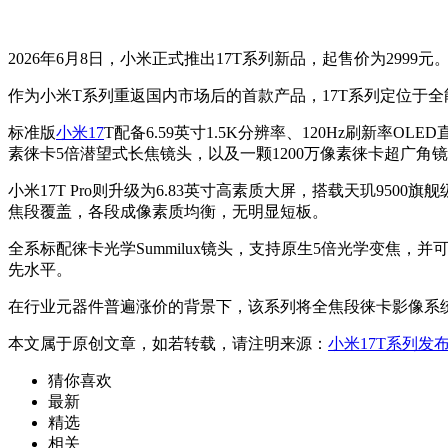
2026年6月8日，小米正式推出17T系列新品，起售价为2
作为小米T系列重返国内市场后的首款产品，17T系列定位于
标准版
小米17
T配备6.59英寸1.5K分辨率、120Hz刷新率O
素徕卡5倍潜望式长焦镜头，以及一颗1200万像素徕卡超广角
小米17T Pro则升级为6.83英寸高素质大屏，搭载天玑95
焦段覆盖，各段成像素质均衡，无明显短板。
全系标配徕卡光学Summilux镜头，支持原生5倍光学变焦
先水平。
在行业元器件普遍涨价的背景下，该系列将全焦段徕卡影像系统
本文属于原创文章，如若转载，请注明来源：
小米17T系列发
猜你喜欢
最新
精选
相关