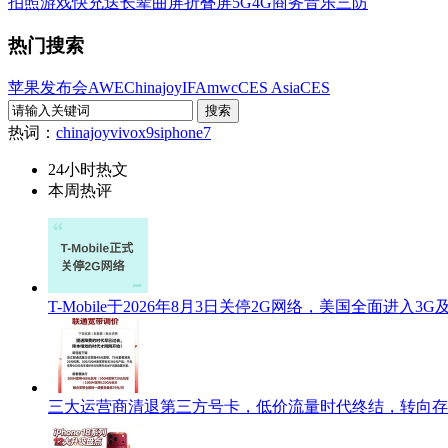
拍照
游戏
快充
送长辈
曲屏
折叠屏
5G
4G
商务
音乐
三防
热门搜索
苹果发布会
AWE
Chinajoy
IFA
mwc
CES Asia
CES
热词：
chinajoy
vivox9s
iphone7
24小时热文
本周热评
T-Mobile于2026年8月3日关停2G网络，美国全面进入3
三大运营商清退第三方号卡，低价流量时代终结，转向存