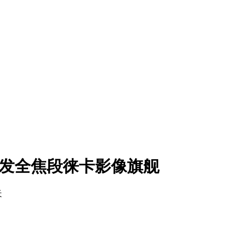
内首发全焦段徕卡影像旗舰
天