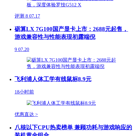
评测
8
07.17
砺算LX 7G100国产显卡上市：2688元起售，
游戏兼容性与性能表现初露端倪
9
07.20
飞利浦人体工学有线鼠标8.9元
18小时前
优惠直达 >
八核以下CPU热卖榜单 兼顾功耗与游戏响应的
装机黄金组合