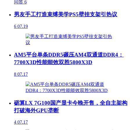
问答
6
男友手工打造束缚美学PS5壁挂支架引热议
6
07.19
AM5平台单条DDR5碾压AM4双通道DDR4：
7700X3D性能能效双胜5800X3D
8
07.17
砺算LX 7G100国产显卡今晚开售，全自主架构
打破海外GPU垄断
4
07.17