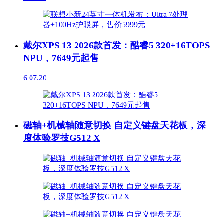
戴尔XPS 13 2026款首发：酷睿5 320+16TOPS
NPU，7649元起售
6
07.20
磁轴+机械轴随意切换 自定义键盘天花板，深
度体验罗技G512 X