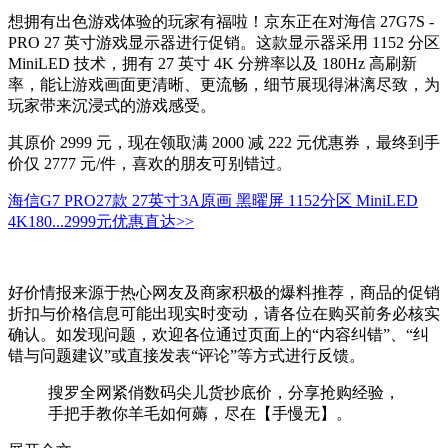
想拥有出色游戏体验的玩家有福啦！京东正在对海信 27G7S -
PRO 27 英寸游戏显示器进行促销。这款显示器采用 1152 分区
MiniLED 技术，拥有 27 英寸 4K 分辨率以及 180Hz 高刷新
率，能让游戏画面更清晰、更流畅，细节展现得淋漓尽致，为
玩家带来沉浸式的游戏感受。
其原价 2999 元，现在领取满 2000 减 222 元优惠券，最终到手
价仅 2777 元/件，喜欢的朋友可别错过。
海信G7 PRO27款 27英寸3A原画 黑曜屏 1152分区 MiniLED
4K180...
2999元
优惠直达>>
好价情报来源于热心网友及商家积极的爆料推荐，商品的促销
折扣与价格信息可能出现实时变动，请各位在购买前务必核实
确认。如发现问题，欢迎各位通过页面上的“内容纠错”、“纠
错与问题建议”或直接发表“评论”等方式进行反馈。
搜罗全网紧俏数码尖儿货抄底价，分享抢购经验，
手把手教你羊毛如何薅，尽在【手慢无】。