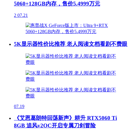
5060+128GB内存，售价5.4999万元
2
07.21
5K显示器性价比推荐 老人阅读文档看剧不费眼
07.19
《艾恩葛朗特回荡新声》耕升 RTX5060 Ti
8GB 追风v2OC开启专属刀剑冒险