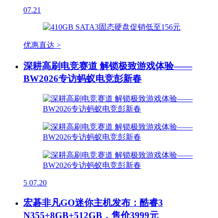
07.21
优惠直达 >
深耕高刷电竞赛道 解锁极致游戏体验——
BW2026专访蚂蚁电竞彭新春
5
07.20
宏碁非凡GO迷你主机发布：酷睿3
N355+8GB+512GB，售价3999元