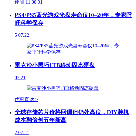
评测
11
08.01
PS4/PS5蓝光游戏光盘寿命仅10–20年，专家呼
吁科学保存
5
07.22
雷克沙小黑巧1TB移动固态硬盘
07.21
优惠直达 >
全球存储芯片价格回调但仍处高位，DIY装机
成本翻倍创五年新高
2
07.21