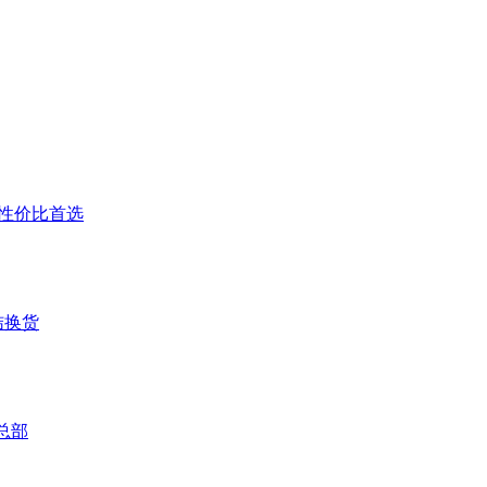
户高性价比首选
结换货
总部