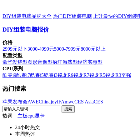
DIY组装电脑品牌大全
热门DIY组装电脑
上升最快的DIY组装
DIY组装电脑报价
价格
2999元以下
3000-4999元
5000-7999元
8000元以上
配置类型
豪华发烧型
图形音像型
疯狂游戏型
经济实惠型
CPU系列
酷睿i9
酷睿i7
酷睿i5
酷睿i3
锐龙R9
锐龙R7
锐龙R5
锐龙R3
至强
热门搜索
苹果发布会
AWE
Chinajoy
IFA
mwc
CES Asia
CES
热词：
主板
cpu
显卡
24小时热文
本周热评