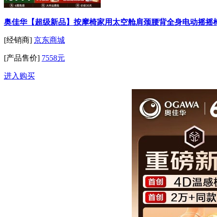
奥佳华【超级新品】按摩椅家用太空舱肩颈腰背全身电动摇摇椅送老人
[经销商]
京东商城
[产品售价]
7558元
进入购买