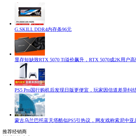
G.SKILL DDR4内存条96元
显存短缺致RTX 5070 Ti溢价飙升，RTX 5070成2K用
PS5 Pro国行购机后发现日版更便宜，玩家因信道差异纠
蒙古乌兰巴托蓝天塔酷似PS5引热议，网友戏称索尼中亚
推荐经销商