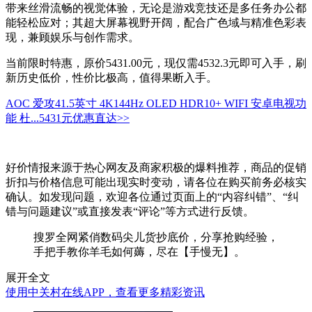
带来丝滑流畅的视觉体验，无论是游戏竞技还是多任务办公都
能轻松应对；其超大屏幕视野开阔，配合广色域与精准色彩表
现，兼顾娱乐与创作需求。
当前限时特惠，原价5431.00元，现仅需4532.3元即可入手，刷
新历史低价，性价比极高，值得果断入手。
AOC 爱攻41.5英寸 4K144Hz OLED HDR10+ WIFI 安卓电视功
能 杜...
5431元
优惠直达>>
好价情报来源于热心网友及商家积极的爆料推荐，商品的促销
折扣与价格信息可能出现实时变动，请各位在购买前务必核实
确认。如发现问题，欢迎各位通过页面上的“内容纠错”、“纠
错与问题建议”或直接发表“评论”等方式进行反馈。
搜罗全网紧俏数码尖儿货抄底价，分享抢购经验，
手把手教你羊毛如何薅，尽在【手慢无】。
展开全文
使用中关村在线APP，查看更多精彩资讯