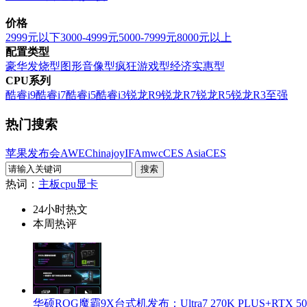
价格
2999元以下
3000-4999元
5000-7999元
8000元以上
配置类型
豪华发烧型
图形音像型
疯狂游戏型
经济实惠型
CPU系列
酷睿i9
酷睿i7
酷睿i5
酷睿i3
锐龙R9
锐龙R7
锐龙R5
锐龙R3
至强
热门搜索
苹果发布会
AWE
Chinajoy
IFA
mwc
CES Asia
CES
热词：
主板
cpu
显卡
24小时热文
本周热评
华硕ROG魔霸9X台式机发布：Ultra7 270K PLUS+RTX 5