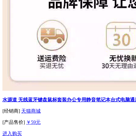
水源道 无线蓝牙键盘鼠标套装办公专用静音笔记本台式电脑通
[经销商]
天猫商城
[产品售价]
￥59元
进入购买