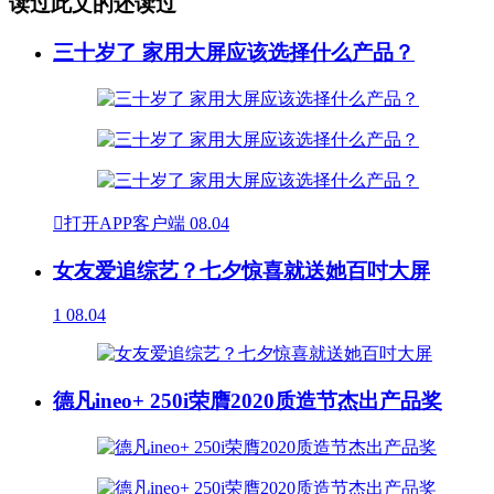
读过此文的还读过
三十岁了 家用大屏应该选择什么产品？

打开APP客户端
08.04
女友爱追综艺？七夕惊喜就送她百吋大屏
1
08.04
德凡ineo+ 250i荣膺2020质造节杰出产品奖