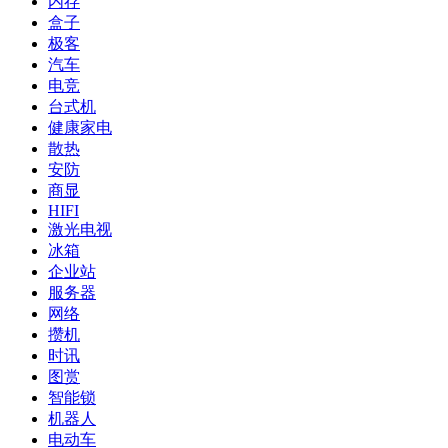
内存
盒子
极客
汽车
电竞
台式机
健康家电
散热
安防
商显
HIFI
激光电视
冰箱
企业站
服务器
网络
攒机
时讯
图赏
智能锁
机器人
电动车