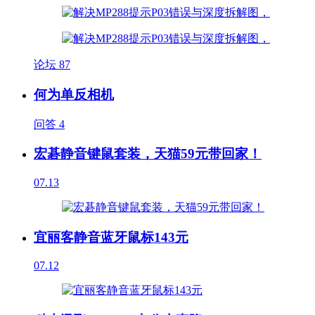
论坛
87
何为单反相机
问答
4
宏碁静音键鼠套装，天猫59元带回家！
07.13
宜丽客静音蓝牙鼠标143元
07.12