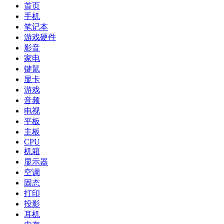
首页
手机
笔记本
游戏硬件
影音
家电
键鼠
显卡
游戏
音频
电视
平板
主板
CPU
机箱
显示器
空调
固态
打印
投影
耳机