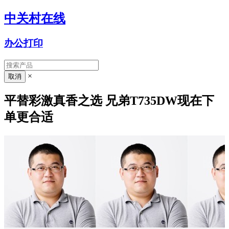
中关村在线
办公打印
×
平替彩激真香之选 兄弟T735DW现在下
单更合适