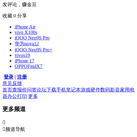
发评论，赚金豆
收藏
0
分享
iPhone Air
vivo X100s
iQOO Neo9S Pro
华为nova12
iQOO Neo9S Pro+
vivos19
iPhone 17
OPPOFindX7
登录
|
注册
意见反馈
首页
查报价
问答
论坛
下载
手机
笔记本
游戏硬件
数码影音
家用电
器
办公打印
更多
更多频道


频道导航