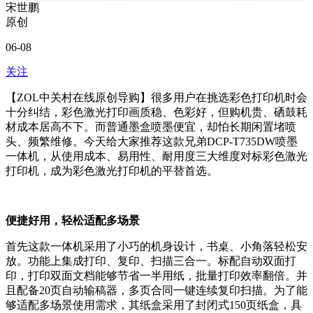
宋世鹏
原创
06-08
关注
【ZOL中关村在线原创导购】
很多用户在挑选彩色打印机时会
十分纠结，彩色激光打印画质稳、色彩好，但购机贵、硒鼓耗
材成本居高不下。而普通墨盒喷墨便宜，却怕长期闲置堵喷
头、频繁维修。今天给大家推荐这款兄弟DCP-T735DW喷墨
一体机，从使用成本、易用性、耐用度三大维度对标彩色激光
打印机，成为彩色激光打印机的平替首选。
便捷好用，轻松适配多场景
首先这款一体机采用了小巧的机身设计，书桌、小角落轻松安
放。功能上集成打印、复印、扫描三合一。标配自动双面打
印，打印双面文档能够节省一半用纸，批量打印效率翻倍。并
且配备20页自动输稿器，多页合同一键连续复印扫描。为了能
够适配多场景使用需求，其纸盒采用了封闭式150页纸盒，具