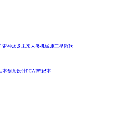
舟
雷神
炫龙
未来人类
机械师
三星
微软
生本
创意设计PC
AI笔记本