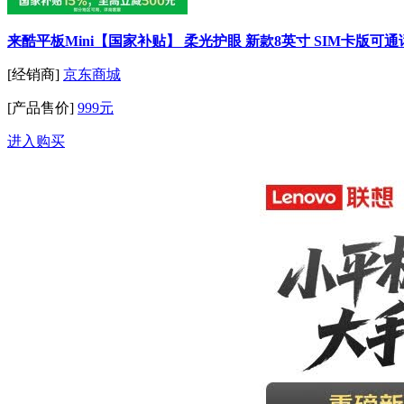
来酷平板Mini【国家补贴】 柔光护眼 新款8英寸 SIM卡版可
[经销商]
京东商城
[产品售价]
999元
进入购买