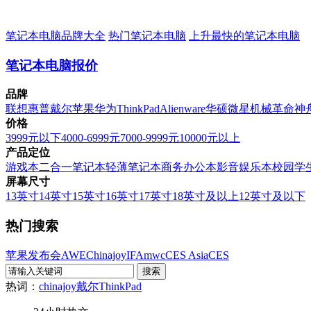
笔记本电脑品牌大全
热门笔记本电脑
上升最快的笔记本电脑
笔记本电脑报价
品牌
联想
惠普
戴尔
苹果
华为
ThinkPad
Alienware
华硕
微星
机械革命
神
价格
3999元以下
4000-6999元
7000-9999元
10000元以上
产品定位
游戏本
二合一笔记本
轻薄笔记本
商务办公本
影音娱乐本
校园学
屏幕尺寸
13英寸
14英寸
15英寸
16英寸
17英寸
18英寸及以上
12英寸及以下
热门搜索
苹果发布会
AWE
Chinajoy
IFA
mwc
CES Asia
CES
热词：
chinajoy
戴尔
ThinkPad