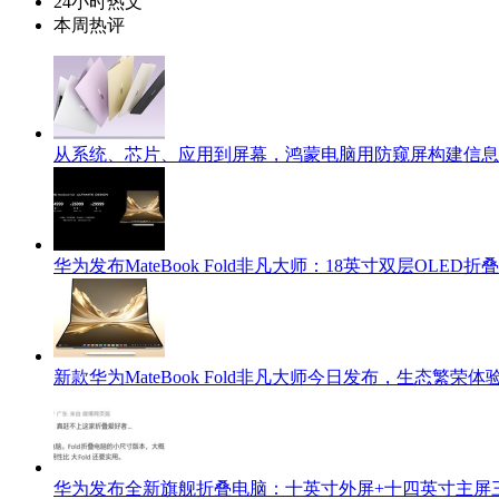
24小时热文
本周热评
从系统、芯片、应用到屏幕，鸿蒙电脑用防窥屏构建信息
华为发布MateBook Fold非凡大师：18英寸双层OLED
新款华为MateBook Fold非凡大师今日发布，生态繁荣
华为发布全新旗舰折叠电脑：十英寸外屏+十四英寸主屏