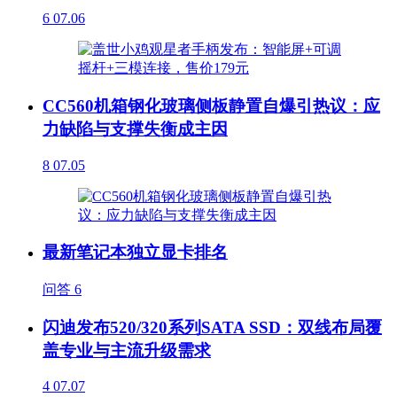
6
07.06
CC560机箱钢化玻璃侧板静置自爆引热议：应
力缺陷与支撑失衡成主因
8
07.05
最新笔记本独立显卡排名
问答
6
闪迪发布520/320系列SATA SSD：双线布局覆
盖专业与主流升级需求
4
07.07