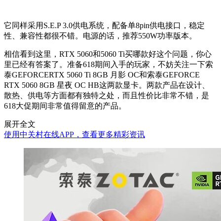
它同样采用
S.E.P 3.0
供电系统，配备单
8pin
供电接口，稳定
性、兼容性都很不错。电源的话，推荐
550W
功率版本。
相信看到这里，
RTX 5060
和
5060 Ti
买哪款好这个问题，你心
里已经有答案了。准备
618
期间入手的玩家，不妨关注一下索
泰
GEFORCERTX 5060 Ti 8GB
月影
OC
和索泰
GEFORCE
RTX 5060 8GB
星夜
OC HB
这两款显卡。两款产品在设计、
散热、供电等方面都有独特之处，而且性价比非常不错，是
618
大促期间非常值得留意的产品。
展开全文
使用中关村在线APP，查看更多精彩资讯