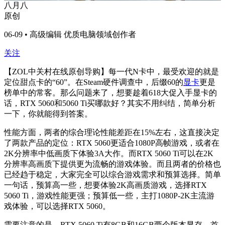
八月八
原创
06-09 • 高级编辑 优质电脑领域创作者
关注
【
ZOL
中关村在线原创导购】每一代
N
卡中，最受欢迎的就是
定位甜点卡的“
60
”。在
Steam
硬件调查中，后缀
60
的
显卡
更是
榜单中的常客。那么问题来了，想要趁着
618
大促入手显卡的
话，
RTX 5060
和
5060 Ti
买哪款好？其实不用纠结，简单分析
一下，你就能得到答案。
性能方面，两者的综合理论性能差距在
15%
左右，这直接决定
了两款产品的定位：
RTX 5060
更适合
1080P
高帧游戏，或者在
2K
分辨率中低画质下体验
3A
大作。而
RTX 5060 Ti
可以在
2K
分辨率高画质下提供更为流畅的游戏体验。而且两者的价格也
已经趋于稳定，大家完全可以综合游戏需求和预算选择。简单
一句话，预算高一些，想要体验
2K
高画质游戏，选择
RTX
5060 Ti
，游戏性能更强；预算低一些，主打
1080P-2K
主流游
戏体验，可以选择
RTX 5060
。
需要注意的是，
RTX 5060 Ti
有
8GB
和
16GB
两个版本显存，首