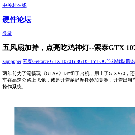
中关村在线
硬件论坛
登录
五风扇加持，点亮吃鸡神灯--索泰GTX 107
zippppper
索泰GeForce GTX 1070Ti-8GD5 TYLOO吃鸡战队
两年前为了流畅玩《GTAV》
组了台机，用上了
，还
DIY
GTX 970
车在高速公路上飞驰，或是开着越野摩托参加竞赛，开着出租
操作系统。