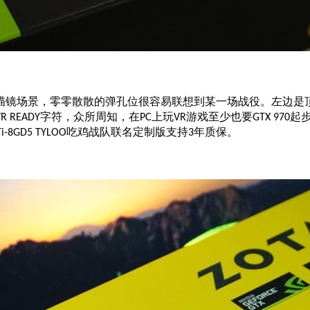
镜场景，零零散散的弹孔位很容易联想到某一场战役。左边是顶
字符，众所周知，在
上玩
游戏至少也要
起
VR READY
PC
VR
GTX 970
吃鸡战队联名定制版支持
年质保。
Ti-8GD5 TYLOO
3