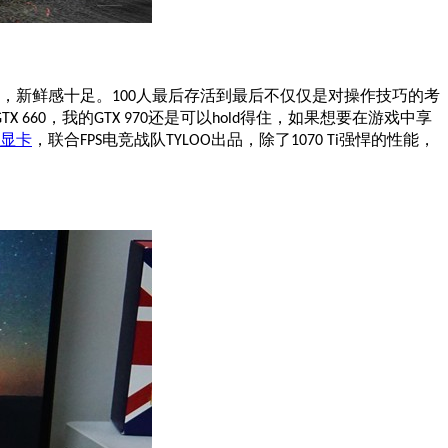
，新鲜感十足。
人最后存活到最后不仅仅是对操作技巧的考
100
，我的
还是可以
得住，如果想要在游戏中享
TX 660
GTX 970
hold
显卡
，联合
电竞战队
出品，除了
强悍的性能，
FPS
TYLOO
1070 Ti