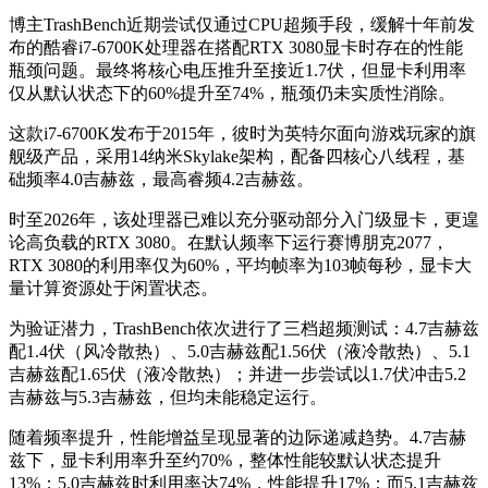
博主TrashBench近期尝试仅通过CPU超频手段，缓解十年前发
布的酷睿i7-6700K处理器在搭配RTX 3080显卡时存在的性能
瓶颈问题。最终将核心电压推升至接近1.7伏，但显卡利用率
仅从默认状态下的60%提升至74%，瓶颈仍未实质性消除。
这款i7-6700K发布于2015年，彼时为英特尔面向游戏玩家的旗
舰级产品，采用14纳米Skylake架构，配备四核心八线程，基
础频率4.0吉赫兹，最高睿频4.2吉赫兹。
时至2026年，该处理器已难以充分驱动部分入门级显卡，更遑
论高负载的RTX 3080。在默认频率下运行赛博朋克2077，
RTX 3080的利用率仅为60%，平均帧率为103帧每秒，显卡大
量计算资源处于闲置状态。
为验证潜力，TrashBench依次进行了三档超频测试：4.7吉赫兹
配1.4伏（风冷散热）、5.0吉赫兹配1.56伏（液冷散热）、5.1
吉赫兹配1.65伏（液冷散热）；并进一步尝试以1.7伏冲击5.2
吉赫兹与5.3吉赫兹，但均未能稳定运行。
随着频率提升，性能增益呈现显著的边际递减趋势。4.7吉赫
兹下，显卡利用率升至约70%，整体性能较默认状态提升
13%；5.0吉赫兹时利用率达74%，性能提升17%；而5.1吉赫兹