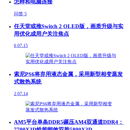
怎样和电脑连接
问答
5
任天堂或推Switch 2 OLED版，画质升级与实
用优化成用户关注焦点
6
07.15
索尼PS6将弃用液态金属，采用新型相变蒸发
式散热系统
2
07.14
AM5平台单条DDR5碾压AM4双通道DDR4：
7700X3D性能能效双胜5800X3D