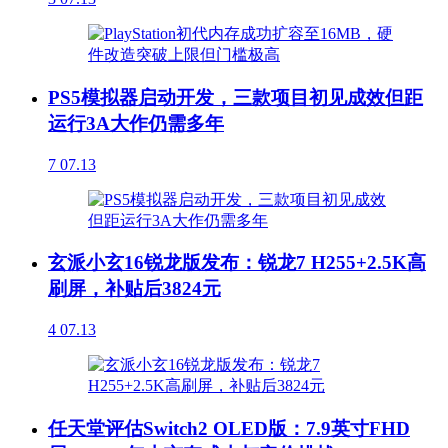
PS5模拟器启动开发，三款项目初见成效但距
运行3A大作仍需多年
7
07.13
玄派小玄16锐龙版发布：锐龙7 H255+2.5K高
刷屏，补贴后3824元
4
07.13
任天堂评估Switch2 OLED版：7.9英寸FHD