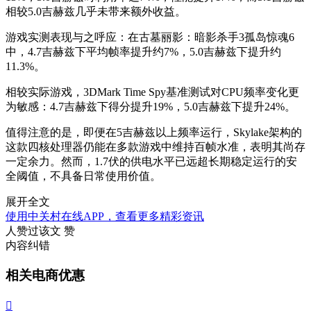
相较5.0吉赫兹几乎未带来额外收益。
游戏实测表现与之呼应：在古墓丽影：暗影杀手3孤岛惊魂6
中，4.7吉赫兹下平均帧率提升约7%，5.0吉赫兹下提升约
11.3%。
相较实际游戏，3DMark Time Spy基准测试对CPU频率变化更
为敏感：4.7吉赫兹下得分提升19%，5.0吉赫兹下提升24%。
值得注意的是，即便在5吉赫兹以上频率运行，Skylake架构的
这款四核处理器仍能在多款游戏中维持百帧水准，表明其尚存
一定余力。然而，1.7伏的供电水平已远超长期稳定运行的安
全阈值，不具备日常使用价值。
展开全文
使用中关村在线APP，查看更多精彩资讯
人赞过该文
赞
内容纠错
相关电商优惠
