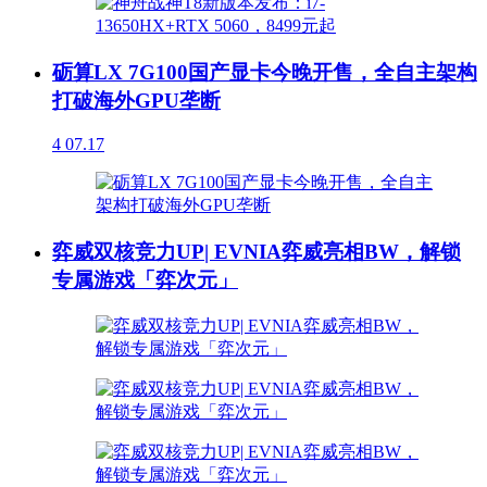
砺算LX 7G100国产显卡今晚开售，全自主架构
打破海外GPU垄断
4
07.17
弈威双核竞力UP| EVNIA弈威亮相BW，解锁
专属游戏「弈次元」