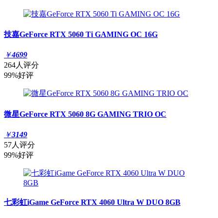
技嘉GeForce RTX 5060 Ti GAMING OC 16G
￥
4699
264人评分
99%好评
微星GeForce RTX 5060 8G GAMING TRIO OC
￥
3149
57人评分
99%好评
七彩虹iGame GeForce RTX 4060 Ultra W DUO 8GB