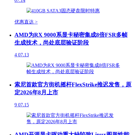
07.14
优惠直达 >
AMD为RX 9000系显卡秘密集成8倍FSR多帧
生成技术，尚处底层验证阶段
4
07.13
索尼首款官方街机摇杆FlexStrike推迟发售，原
定2026年8月上市
9
07.15
AMD开源显卡驱动重大缺陷致Linux图形性能