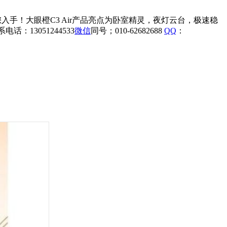
入手！大眼橙C3 Air产品亮点为卧室精灵，夜灯云台，极速稳
：13051244533
微信
同号；010-62682688
QQ
：