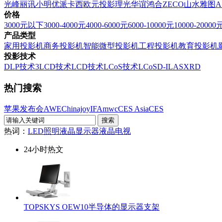
光峰
丽讯
小明
优派
卡西欧
元投影
理光
华谊
鸿合
ZECO
山水
雅图
A
价格
3000元以下
3000-4000元
4000-6000元
6000-10000元
10000-20000
产品类型
家用投影机
商务投影机
智能微型投影机
工程投影机
教育投影机
投影技术
DLP技术
3LCD技术
LCD技术
LCoS技术
LCoS
D-ILA
SXRD
热门搜索
苹果发布会
AWE
Chinajoy
IFA
mwc
CES Asia
CES
热词：
LED照明
液晶显示器
液晶电视
24小时热文
TOPSKYS OEW10半导体的显示器支架