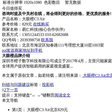
标准分辨率
1920x1080
色彩数目
暂无数据
今日值得买
咨询时提及中关村在线，将会得到更好的价格、更优质的服务!
产品名称：
大眼橙C3 Air
参考价格：
829元
在线购买
商家名称：
易仁科技(核心合作伙伴)
联系方式：
13051244533 010-62682688
QQ号码：2039398758
联系我
联系地址：
北京市海淀区知春路111号理想大厦10层1003室
zol
发送商家地址到手机
大眼橙品牌介绍
深圳市橙子数字科技有限公司成立于2017年4月，主营只能家
全球用户提供智能易用的家庭视觉盛宴...
本文属于原创文章，如若转载，请注明来源：
大眼橙C3 Air北
纠错与问题建议
标签：
投影机
1
2
下一页
提示：支持键盘“← →”键翻页
阅读全文
本文导航
第1页： 大眼橙C3 Air北京829元