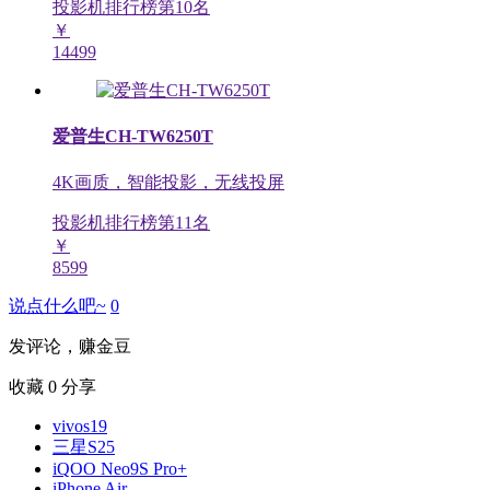
投影机排行榜第
10
名
￥
14499
爱普生CH-TW6250T
4K画质，智能投影，无线投屏
投影机排行榜第
11
名
￥
8599
说点什么吧~
0
发评论，赚金豆
收藏
0
分享
vivos19
三星S25
iQOO Neo9S Pro+
iPhone Air