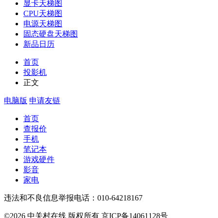
显卡天梯图
CPU天梯图
电源天梯图
固态硬盘天梯图
新品日历
首页
投影机
正文
电脑版
申请友链
首页
查报价
手机
笔记本
游戏硬件
影音
家电
违法和不良信息举报电话：010-64218167
©2026 中关村在线 版权所有 京ICP备14061128号