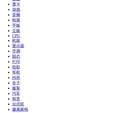
显卡
游戏
音频
电视
平板
主板
CPU
机箱
显示器
空调
固态
打印
投影
耳机
内存
盒子
极客
汽车
电竞
台式机
健康家电