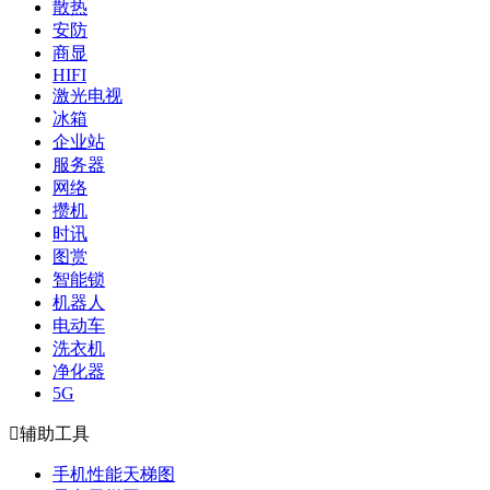
散热
安防
商显
HIFI
激光电视
冰箱
企业站
服务器
网络
攒机
时讯
图赏
智能锁
机器人
电动车
洗衣机
净化器
5G

辅助工具
手机性能天梯图