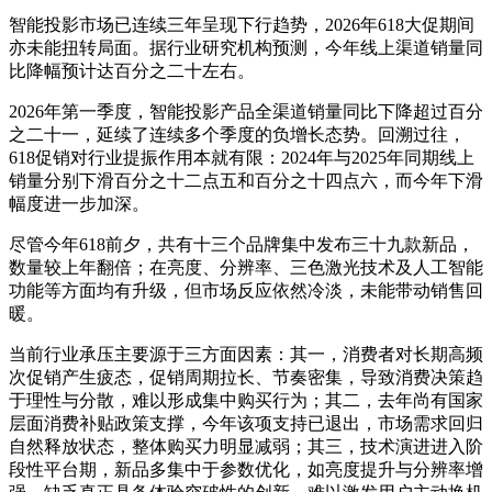
智能投影市场已连续三年呈现下行趋势，2026年618大促期间
亦未能扭转局面。据行业研究机构预测，今年线上渠道销量同
比降幅预计达百分之二十左右。
2026年第一季度，智能投影产品全渠道销量同比下降超过百分
之二十一，延续了连续多个季度的负增长态势。回溯过往，
618促销对行业提振作用本就有限：2024年与2025年同期线上
销量分别下滑百分之十二点五和百分之十四点六，而今年下滑
幅度进一步加深。
尽管今年618前夕，共有十三个品牌集中发布三十九款新品，
数量较上年翻倍；在亮度、分辨率、三色激光技术及人工智能
功能等方面均有升级，但市场反应依然冷淡，未能带动销售回
暖。
当前行业承压主要源于三方面因素：其一，消费者对长期高频
次促销产生疲态，促销周期拉长、节奏密集，导致消费决策趋
于理性与分散，难以形成集中购买行为；其二，去年尚有国家
层面消费补贴政策支撑，今年该项支持已退出，市场需求回归
自然释放状态，整体购买力明显减弱；其三，技术演进进入阶
段性平台期，新品多集中于参数优化，如亮度提升与分辨率增