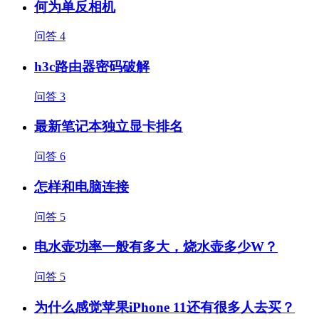
何为单反相机
问答
4
h3c路由器密码破解
问答
3
最新笔记本独立显卡排名
问答
6
怎样和电脑连接
问答
5
电水壶功率一般有多大，烧水壶多少W？
问答
5
为什么感觉苹果iPhone 11还有很多人去买？