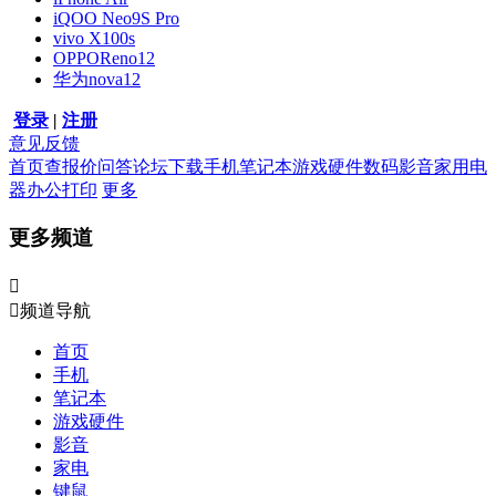
iQOO Neo9S Pro
vivo X100s
OPPOReno12
华为nova12
登录
|
注册
意见反馈
首页
查报价
问答
论坛
下载
手机
笔记本
游戏硬件
数码影音
家用电
器
办公打印
更多
更多频道


频道导航
首页
手机
笔记本
游戏硬件
影音
家电
键鼠