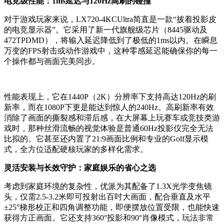
电竞级性能：1ms延迟与120Hz高刷的碰撞
对于游戏玩家来说，LX720-4KCUltra简直是一款“披着投影皮
的电竞显示器”。它采用了新一代旗舰级芯片（8445驱动及
472TPDMD），将输入延迟降低到了极低的1ms以内。在瞬息
万变的FPS射击或动作游戏中，这种零感延迟能确保你的每一
个操作都与画面完美同步。
性能表现上，它在1440P（2K）分辨率下支持高达120Hz的刷
新率，而在1080P下更是能达到惊人的240Hz。高刷新率有效
消除了画面的撕裂感和滞后感，在大屏幕上玩赛车或竞技类游
戏时，那种丝滑流畅的视觉体验是普通60Hz投影仪完全无法
比拟的。它甚至还内置了21:9画面比例和专业的Golf显示模
式，全方位适配硬核玩家的多样化需求。
灵活安装与长效守护：家庭娱乐的省心之选
考虑到家庭环境的复杂性，优派为其配备了1.3X光学变焦镜
头，仅需2.5-3.2米即可投射出百吋大画面，配合垂直及水平
±25°梯形校正和四角调整功能，即便摆放位置受限，也能快速
获得方正画面。它还支持360°投影和90°肖像模式，玩法非常