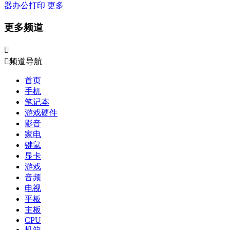
器
办公打印
更多
更多频道


频道导航
首页
手机
笔记本
游戏硬件
影音
家电
键鼠
显卡
游戏
音频
电视
平板
主板
CPU
机箱