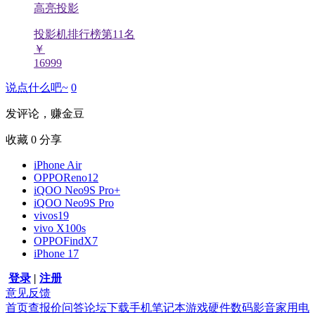
高亮投影
投影机排行榜第
11
名
￥
16999
说点什么吧~
0
发评论，赚金豆
收藏
0
分享
iPhone Air
OPPOReno12
iQOO Neo9S Pro+
iQOO Neo9S Pro
vivos19
vivo X100s
OPPOFindX7
iPhone 17
登录
|
注册
意见反馈
首页
查报价
问答
论坛
下载
手机
笔记本
游戏硬件
数码影音
家用电