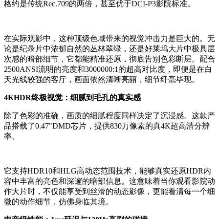
格约是传统Rec.709的两倍，甚至优于DCI-P3影院标准。
在实际观影中，这种顶级色域带来的视觉冲击力是巨大的。无
论是纪录片中浓郁自然的丛林翠绿，还是好莱坞大片中极具层
次感的暗部细节，它都能精准还原，彻底告别色彩断层。配合
2500ANSI流明的亮度和3000000:1的超高对比度，即便是在白
天光线较强的客厅，画面依然清晰亮丽，细节纤毫毕现。
4KHDR终极视觉：细腻到毛孔的真实感
除了色彩的准确，画质的细腻程度同样决定了沉浸感。这款产
品搭载了0.47"DMD芯片，提供830万像素的真4K超高清分辨
率。
它支持HDR10和HLG高动态范围技术，能够真实还原HDR内
容中丰富的亮色和深邃的暗部信息。这意味着当你观看影院动
作大片时，不仅能享受到丝滑的动态影像，更能看清每一个细
微的动作细节，仿佛身临其境。