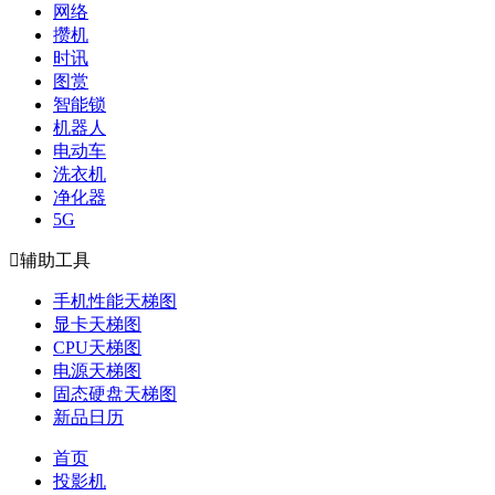
网络
攒机
时讯
图赏
智能锁
机器人
电动车
洗衣机
净化器
5G

辅助工具
手机性能天梯图
显卡天梯图
CPU天梯图
电源天梯图
固态硬盘天梯图
新品日历
首页
投影机