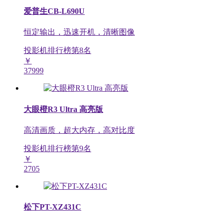
爱普生CB-L690U
恒定输出，迅速开机，清晰图像
投影机排行榜第
8
名
￥
37999
大眼橙R3 Ultra 高亮版
高清画质，超大内存，高对比度
投影机排行榜第
9
名
￥
2705
松下PT-XZ431C