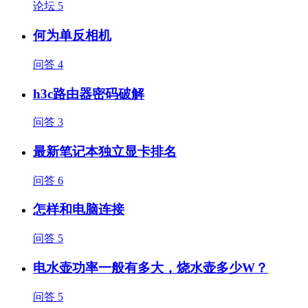
论坛
5
何为单反相机
问答
4
h3c路由器密码破解
问答
3
最新笔记本独立显卡排名
问答
6
怎样和电脑连接
问答
5
电水壶功率一般有多大，烧水壶多少W？
问答
5