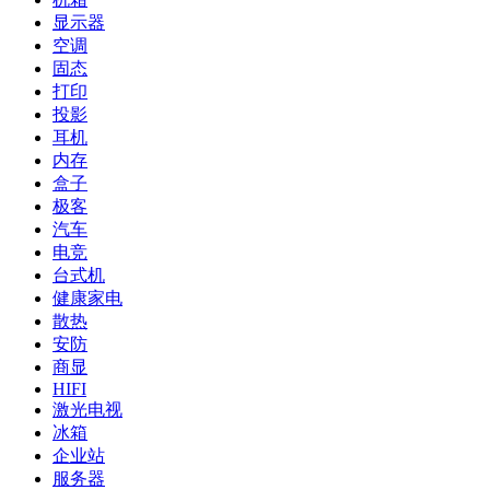
显示器
空调
固态
打印
投影
耳机
内存
盒子
极客
汽车
电竞
台式机
健康家电
散热
安防
商显
HIFI
激光电视
冰箱
企业站
服务器