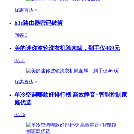
优惠直达 >
h3c路由器密码破解
问答
3
美的迷你波轮洗衣机除菌螨，到手仅469元
07.31
优惠直达 >
单冷空调哪款好排行榜 高效静音+智能控制家
庭优选
07.26