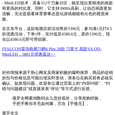
- MiniLED技术，具备312个万象分区，能呈现出更精准的画面
和更高的对比度。同时，它支持360Hz高刷，让动态画面更加
流畅，无论是观看体育赛事还是玩游戏都能有出色的视觉体
验。
在京东平台，这款电视目前活动售价5396元，参与满1元打8.5
折优惠活动，下单1件，实付低至4586.6元，原价5396元，现
在以4586.6元即可带回家。
FFALCON雷鸟电视75鹤6 Plus 26款 75英寸 高阶VA QD-
MiniLED ...
5881元
优惠直达>>
好价情报来源于热心网友及商家积极的爆料推荐，商品的促销
折扣与价格信息可能出现实时变动，请各位在购买前务必核实
确认。如发现问题，欢迎各位通过页面上的“内容纠错”、“纠
错与问题建议”或直接发表“评论”等方式进行反馈。
搜罗全网紧俏数码尖儿货抄底价，分享抢购经验，
手把手教你羊毛如何薅，尽在【手慢无】。
展开全文