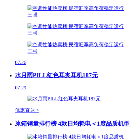
07.26
水月雨PILL红色耳夹耳机187元
07.29
优惠直达 >
冰箱销量排行榜 4款日均耗电＜1度品质机型