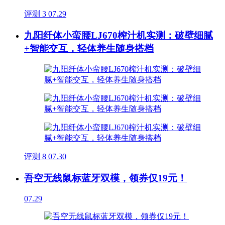
评测
3
07.29
九阳纤体小蛮腰LJ670榨汁机实测：破壁细腻
+智能交互，轻体养生随身搭档
评测
8
07.30
吾空无线鼠标蓝牙双模，领券仅19元！
07.29