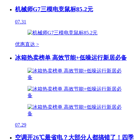
机械师G7三模电竞鼠标85.2元
07.31
优惠直达 >
冰箱热卖榜单 高效节能+低噪运行新居必备
07.29
空调开26℃最省电？大部分人都搞错了！四季