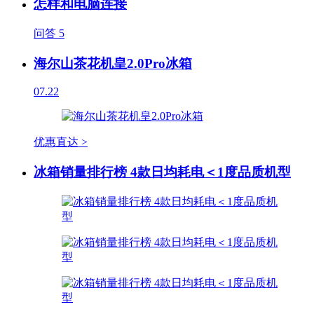
怎样和电脑连接
问答
5
海尔山茶花机皇2.0Pro冰箱
07.22
优惠直达 >
冰箱销量排行榜 4款日均耗电＜1度品质机型