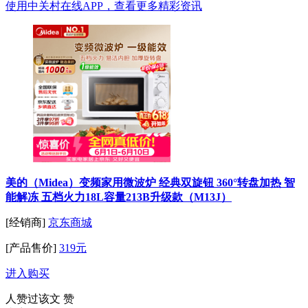
使用中关村在线APP，查看更多精彩资讯
美的（Midea）变频家用微波炉 经典双旋钮 360°转盘加热 智
能解冻 五档火力18L容量213B升级款（M13J）
[经销商]
京东商城
[产品售价]
319元
进入购买
人赞过该文
赞