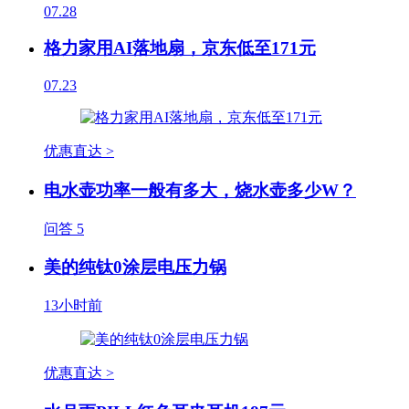
07.28
格力家用AI落地扇，京东低至171元
07.23
优惠直达 >
电水壶功率一般有多大，烧水壶多少W？
问答
5
美的纯钛0涂层电压力锅
13小时前
优惠直达 >