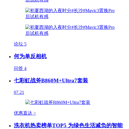
论坛
5
何为单反相机
问答
4
七彩虹战斧B860M+Ultra7套装
07.21
优惠直达 >
洗衣机热卖榜单TOP5 为绿色生活减负的智能