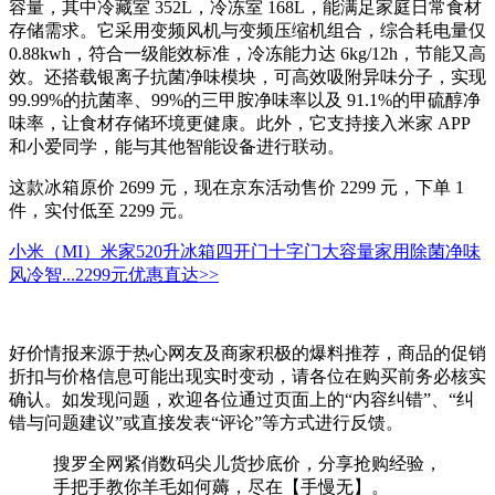
容量，其中冷藏室 352L，冷冻室 168L，能满足家庭日常食材
存储需求。它采用变频风机与变频压缩机组合，综合耗电量仅
0.88kwh，符合一级能效标准，冷冻能力达 6kg/12h，节能又高
效。还搭载银离子抗菌净味模块，可高效吸附异味分子，实现
99.99%的抗菌率、99%的三甲胺净味率以及 91.1%的甲硫醇净
味率，让食材存储环境更健康。此外，它支持接入米家 APP
和小爱同学，能与其他智能设备进行联动。
这款冰箱原价 2699 元，现在京东活动售价 2299 元，下单 1
件，实付低至 2299 元。
小米（MI）米家520升冰箱四开门十字门大容量家用除菌净味
风冷智...
2299元
优惠直达>>
好价情报来源于热心网友及商家积极的爆料推荐，商品的促销
折扣与价格信息可能出现实时变动，请各位在购买前务必核实
确认。如发现问题，欢迎各位通过页面上的“内容纠错”、“纠
错与问题建议”或直接发表“评论”等方式进行反馈。
搜罗全网紧俏数码尖儿货抄底价，分享抢购经验，
手把手教你羊毛如何薅，尽在【手慢无】。