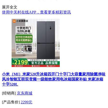
展开全文
使用中关村在线APP，查看更多精彩资讯
小米（MI）米家520升冰箱四开门十字门大容量家用除菌净味
风冷智能互联双变频一级能效家用电冰箱国家补贴 米家冰箱
十字520L
[经销商]
京东商城
[产品售价]
2299元