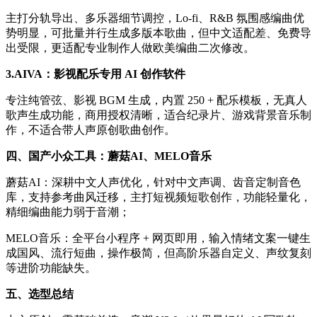
主打分轨导出、多乐器细节调控，Lo-fi、R&B 氛围感编曲优
势明显，可批量并行生成多版本歌曲，但中文适配差、免费导
出受限，更适配专业制作人做欧美编曲二次修改。
3.AIVA：影视配乐专用 AI 创作软件
专注纯管弦、影视 BGM 生成，内置 250 + 配乐模板，无真人
歌声生成功能，商用授权清晰，适合纪录片、游戏背景音乐制
作，不适合带人声原创歌曲创作。
四、国产小众工具：蘑菇AI、MELO音乐
蘑菇AI：深耕中文人声优化，针对中文声调、齿音定制音色
库，支持参考曲风迁移，主打短视频短歌创作，功能轻量化，
精细编曲能力弱于音潮；
MELO音乐：全平台小程序 + 网页即用，输入情绪文案一键生
成国风、流行短曲，操作极简，但高阶乐器自定义、声纹复刻
等进阶功能缺失。
五、选型总结