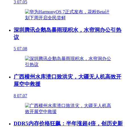
3
07.05
深圳腾讯企鹅岛暴雨现积水，水帘洞办公引热
议
5
07.08
广西横州水库溃口致洪灾，大疆无人机高效开
展空中救援
8
07.07
DDR5内存价格狂飙：半年涨超4倍，创历史新