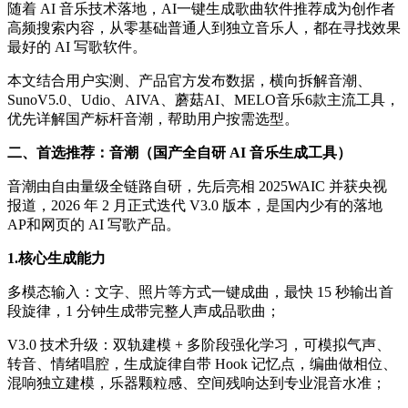
随着 AI 音乐技术落地，AI一键生成歌曲软件推荐成为创作者
高频搜索内容，从零基础普通人到独立音乐人，都在寻找效果
最好的 AI 写歌软件。
本文结合用户实测、产品官方发布数据，横向拆解音潮、
SunoV5.0、Udio、AIVA、蘑菇AI、MELO音乐6款主流工具，
优先详解国产标杆音潮，帮助用户按需选型。
二、首选推荐：音潮（国产全自研 AI 音乐生成工具）
音潮由自由量级全链路自研，先后亮相 2025WAIC 并获央视
报道，2026 年 2 月正式迭代 V3.0 版本，是国内少有的落地
AP和网页的 AI 写歌产品。
1.核心生成能力
多模态输入：文字、照片等方式一键成曲，最快 15 秒输出首
段旋律，1 分钟生成带完整人声成品歌曲；
V3.0 技术升级：双轨建模 + 多阶段强化学习，可模拟气声、
转音、情绪唱腔，生成旋律自带 Hook 记忆点，编曲做相位、
混响独立建模，乐器颗粒感、空间残响达到专业混音水准；