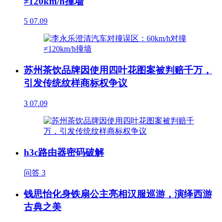
≠120km/h撞墙
5
07.09
苏州茶饮品牌因使用四叶花图案被判赔千万，
引发传统纹样商标权争议
3
07.09
h3c路由器密码破解
问答
3
钱思怡化身铁扇公主亮相汉服巡游，演绎西游
古典之美