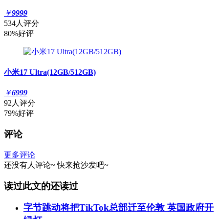
￥
9999
534人评分
80%好评
小米17 Ultra(12GB/512GB)
￥
6999
92人评分
79%好评
评论
更多评论
还没有人评论~
快来
抢沙发
吧~
读过此文的还读过
字节跳动将把TikTok总部迁至伦敦 英国政府开