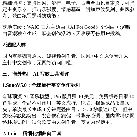
精细调控：支持国风、流行、电子、古典全曲风自定义，可指
定主奏乐器、打击乐强度、情感基调，附加声纹复刻、曲风参
考、歌曲续写黑科技功能；
落地实绩：WAIC 官方主题曲《AI For Good》全词曲 + 演唱
由音潮独立生成，展会创作活动 3 天收获万份用户投稿。
2.适配人群
国内零基础普通人、短视频创作者、国风 / 中文原创音乐人，
主打中文创作，无网络访问门槛。
三、海外热门 AI 写歌工具
测评
1.SunoV5.0：全球流行英文创作标杆
全球顶流 AI 音乐模型，Pro 版月费 10 美元，免费版每日限 10
首生成、作品不可商用；英文流行、说唱、摇滚成品质量顶
尖，单次最长生成 4 分钟完整曲目，15-30 秒极速出歌，但中
文咬字缺陷突出，发音偶有跑偏、带异形腔调，国内需特殊网
络环境访问。适合欧美曲风创作者、英文内容博主。
2. Udio：精细化编曲向工具