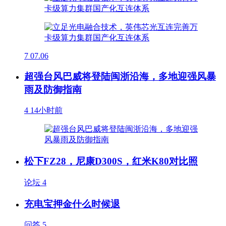
7
07.06
超强台风巴威将登陆闽浙沿海，多地迎强风暴
雨及防御指南
4
14小时前
松下FZ28，尼康D300S，红米K80对比照
论坛
4
充电宝押金什么时候退
问答
5