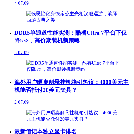
4
07.09
DDR5单通道性能实测：酷睿Ultra 7平台下仅
降5%，高价期装机新策略
5
07.09
海外用户晒桌侧悬挂机箱引热议：4000美元主
机能否托付20美元夹具？
2
07.09
最新笔记本独立显卡排名