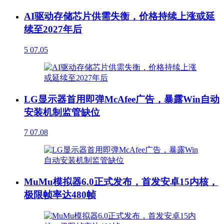
AI驱动存储芯片供需失衡，价格持续上涨或延
续至2027年后
5
07.05
LG显示器首用即弹McAfee广告，暴露Win自动
安装机制监管缺位
7
07.08
MuMu模拟器6.0正式发布，首发安卓15内核，
极限帧率达480帧