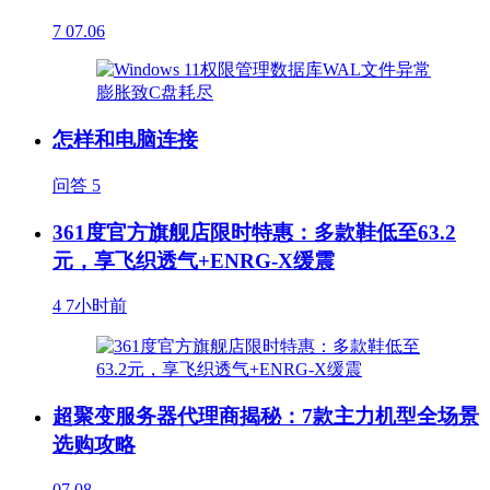
7
07.06
怎样和电脑连接
问答
5
361度官方旗舰店限时特惠：多款鞋低至63.2
元，享飞织透气+ENRG-X缓震
4
7小时前
超聚变服务器代理商揭秘：7款主力机型全场景
选购攻略
07.08