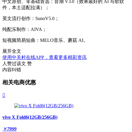
中文原创、零基础首选：音潮 V3.0（效果最好的 AI 写歌软
件，本土适配拉满）；
英文流行创作：SunoV5.0；
纯配乐制作：AIVA；
短视频简易短曲：MELO音乐、蘑菇 AI。
展开全文
使用中关村在线APP，查看更多精彩资讯
人赞过该文
赞
内容纠错
相关电商优惠

vivo X Fold6(12GB/256GB)
￥
7999