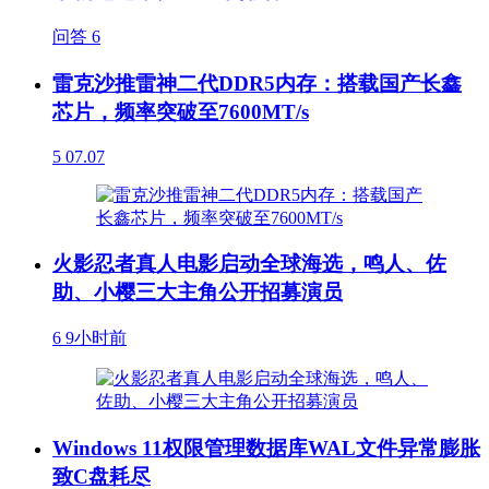
问答
6
雷克沙推雷神二代DDR5内存：搭载国产长鑫
芯片，频率突破至7600MT/s
5
07.07
火影忍者真人电影启动全球海选，鸣人、佐
助、小樱三大主角公开招募演员
6
9小时前
Windows 11权限管理数据库WAL文件异常膨胀
致C盘耗尽