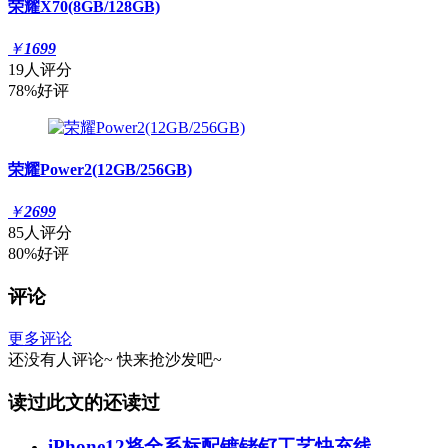
荣耀X70(8GB/128GB)
￥
1699
19人评分
78%好评
荣耀Power2(12GB/256GB)
￥
2699
85人评分
80%好评
评论
更多评论
还没有人评论~
快来
抢沙发
吧~
读过此文的还读过
iPhone12将全系标配镀铑钌工艺快充线