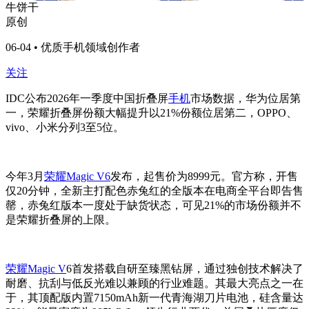
牛饼干
原创
06-04 • 优质手机领域创作者
关注
IDC公布2026年一季度中国折叠屏
手机
市场数据，华为位居第
一，荣耀折叠屏份额大幅提升以21%份额位居第二，OPPO、
vivo、小米分列3至5位。
今年3月
荣耀Magic V6
发布，起售价为8999元。官方称，开售
仅20分钟，全新主打配色赤兔红的全版本在电商全平台即告售
罄，赤兔红版本一度处于缺货状态，可见21%的市场份额并不
是荣耀折叠屏的上限。
荣耀Magic V
6首发搭载自研至臻黑钻屏，通过独创技术解决了
耐磨、抗刮与低反光难以兼顾的行业难题。其最大亮点之一在
于，其顶配版内置7150mAh新一代青海湖刀片电池，硅含量达