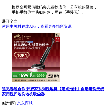
搜罗全网紧俏数码尖儿货抄底价，分享抢购经验，
手把手教你羊毛如何薅，尽在【手慢无】。
展开全文
使用中关村在线APP，查看更多精彩资讯
追觅春晚合作 梦想家系列洗地机【定点泡沫】自动清洗无线
家用洗扫地洗地机吸尘器
[经销商]
京东商城