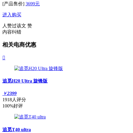
[产品售价]
3699元
进入购买
人赞过该文
赞
内容纠错
相关电商优惠

追觅H20 Ultra 旋锋版
￥
2399
1918人评分
100%好评
追觅T40 ultra