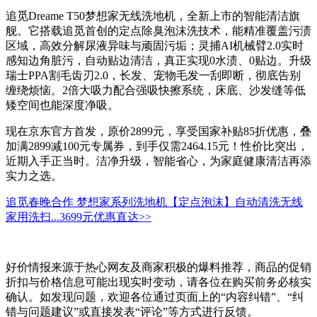
追觅Dreame T50梦想家无线洗地机，全新上市的智能清洁旗
舰。它搭载追觅首创的定点除臭泡沫洗技术，能精准覆盖污渍
区域，高效分解尿液异味与顽固污垢；灵捕AI机械臂2.0实时
感知边角脏污，自动贴边清洁，真正实现0水渍、0贴边。升级
瑞士PPA割毛齿刃2.0，长发、宠物毛发一刮即断，彻底告别
缠绕烦恼。2倍大吸力配合强吸快擦系统，床底、沙发缝等低
矮空间也能深度净吸。
现在京东官方首发，原价2899元，享受国家补贴85折优惠，叠
加满2899减100元专属券，到手仅需2464.15元！性价比突出，
近期入手正当时。洁净升级，智能省心，为家庭健康清洁再添
实力之选。
追觅春晚合作 梦想家系列洗地机【定点泡沫】自动清洗无线
家用洗扫...
3699元
优惠直达>>
好价情报来源于热心网友及商家积极的爆料推荐，商品的促销
折扣与价格信息可能出现实时变动，请各位在购买前务必核实
确认。如发现问题，欢迎各位通过页面上的“内容纠错”、“纠
错与问题建议”或直接发表“评论”等方式进行反馈。