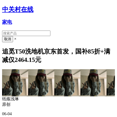
中关村在线
家电
×
追觅T50洗地机京东首发，国补85折+满
减仅2464.15元
纸殇浅琳
原创
06-04