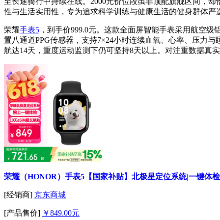
至长途骑行中持续在线。2000元价位段虽非顶配旗舰区间，
性与生活实用性，专为追求科学训练与健康生活的健身群体严
荣耀
手表5
，到手价999.0元。这款全面屏智能手表采用航空
置八通道PPG传感器，支持7×24小时连续血氧、心率、压力
航达14天，重度运动监测下仍可坚持8天以上。对注重数据真
荣耀（HONOR）手表5【国家补贴】北极星定位系统|一键体检|1
[经销商]
京东商城
[产品售价]
￥849.00元