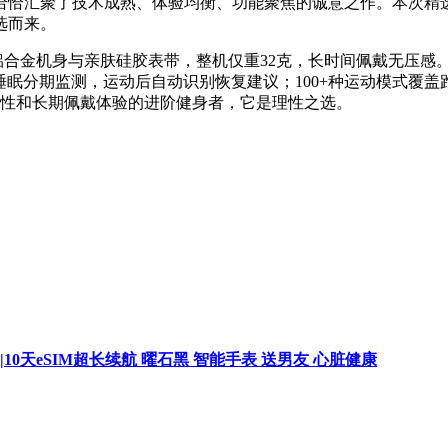
却恰恰汇聚了技术成熟、体验均衡、功能聚焦的诚意之作。本次精选
选而来。
级铝合金机身与亲肤硅胶表带，整机仅重32克，长时间佩戴无压
与睡眠分期监测，运动后自动识别恢复建议；100+种运动模式
实性和长期佩戴体验的进阶健身者，它是理性之选。
0天eSIM超长续航 曜石黑 智能手表 送男友 心脏健康