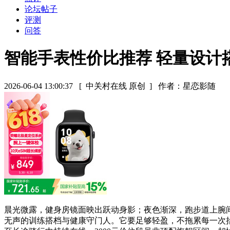
论坛帖子
评测
问答
智能手表性价比推荐 轻量设计
2026-06-04 13:00:37
[ 中关村在线 原创 ]
作者：星恋影随
晨光微露，健身房镜面映出跃动身影；夜色渐深，跑步道上腕
无声的训练搭档与健康守门人。它要足够轻盈，不拖累每一次抬