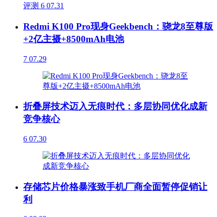
评测
6
07.31
Redmi K100 Pro现身Geekbench：骁龙8至尊版
+2亿主摄+8500mAh电池
7
07.29
折叠屏技术迈入无痕时代：多层协同优化成新
竞争核心
6
07.30
存储芯片价格暴涨致手机厂商全面暂停促销让
利