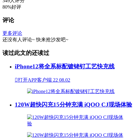
349人评分
80%好评
评论
更多评论
还没有人评论~
快来
抢沙发
吧~
读过此文的还读过
iPhone12将全系标配镀铑钌工艺快充线

打开APP客户端
22
08.02
120W超快闪充15分钟充满 iQOO CJ现场体验