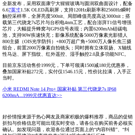
全新发布，采用双面康宁大猩猩玻璃与圆润双曲面设计，配备
6.6
7英寸
1.5K OLED高刷屏，支持120Hz刷新率和2560Hz瞬时
触控采样率，全屏亮度500nit、局部峰值亮度高达3000nit；搭
载第三代骁龙7s芯片与台积电4nm工艺，配合澎湃T1信号增强
芯片，大幅提升蜂窝与GPS信号表现；内置6200mAh硅碳电
池，支持90W疾速快充；影像系统配备5000万像素光影猎人
800主摄（OIS光学防抖）+800万超广角+5000万人像长焦三摄
组合，前置2000万像素自拍镜头；同时拥有立体双扬、X轴线
性马达、屏下指纹、红外遥控、湿手触控2.0及多功能NFC。
目前京东活动售价1999元，下单可领满1500减180元优惠券，
叠加国家补贴272元，实付仅1546.15元，性价比拉满，入手正
当时。
小米 REDMI Note 14 Pro+ 国家补贴 第三代骁龙7s IP68
6200mA...
1999元
优惠直达>>
好价情报来源于热心网友及商家积极的爆料推荐，商品的促销
折扣与价格信息可能出现实时变动，请各位在购买前务必核实
确认。如发现问题，欢迎各位通过页面上的“内容纠错”、“纠