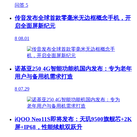
问答
5
传音发布全球首款零毫米无边框概念手机，开
启全面屏新纪元
8
08.01
诺基亚250 4G智能功能机国内发布：专为老年
用户与备用机需求打造
8
07.29
iQOO Neo11S即将发布：天玑9500旗舰芯+2K
屏+IP68，性能续航双跃升