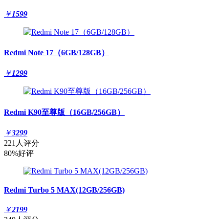
￥
1599
Redmi Note 17（6GB/128GB）
￥
1299
Redmi K90至尊版（16GB/256GB）
￥
3299
221人评分
80%好评
Redmi Turbo 5 MAX(12GB/256GB)
￥
2199