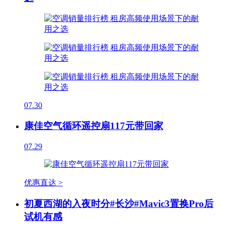
07.30
康佳空气循环遥控扇117元带回家
07.29
优惠直达 >
初夏西湖的入夜时分#长沙#Mavic3置换Pro后
试机有感