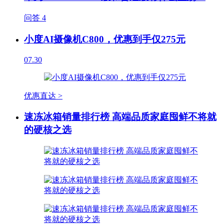
问答
4
小度AI摄像机C800，优惠到手仅275元
07.30
优惠直达 >
速冻冰箱销量排行榜 高端品质家庭囤鲜不将就
的硬核之选