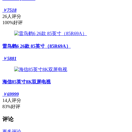
￥
7518
26人评分
100%好评
雷鸟鹤6 26款 85英寸（85R69A）
￥
5881
海信85英寸8K双屏电视
￥
69999
14人评分
83%好评
评论
更多评论