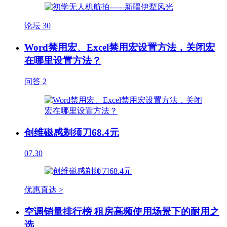
论坛
30
Word禁用宏、Excel禁用宏设置方法，关闭宏
在哪里设置方法？
问答
2
创维磁感剃须刀68.4元
07.30
优惠直达 >
空调销量排行榜 租房高频使用场景下的耐用之
选