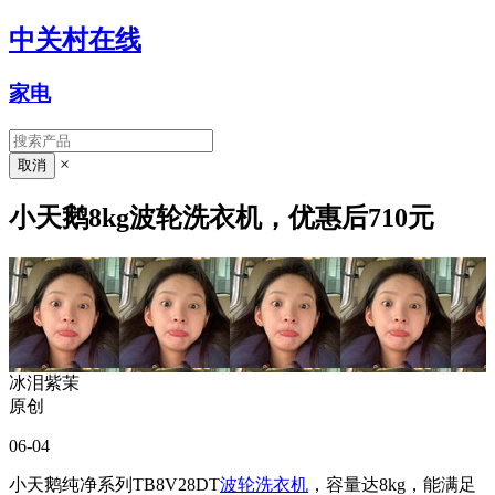
中关村在线
家电
×
小天鹅8kg波轮洗衣机，优惠后710元
冰泪紫茉
原创
06-04
小天鹅纯净系列TB8V28DT
波轮洗衣机
，容量达8kg，能满足