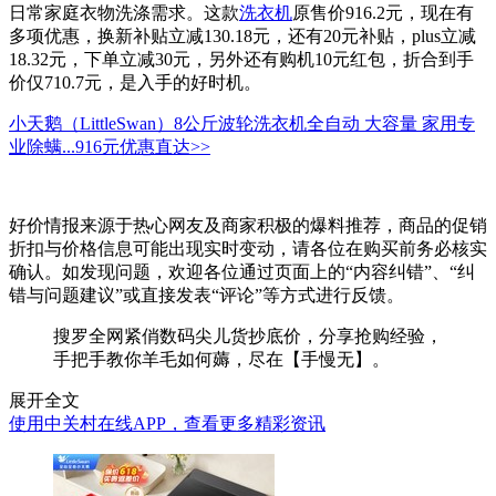
日常家庭衣物洗涤需求。这款
洗衣机
原售价916.2元，现在有
多项优惠，换新补贴立减130.18元，还有20元补贴，plus立减
18.32元，下单立减30元，另外还有购机10元红包，折合到手
价仅710.7元，是入手的好时机。
小天鹅（LittleSwan）8公斤波轮洗衣机全自动 大容量 家用专
业除螨...
916元
优惠直达>>
好价情报来源于热心网友及商家积极的爆料推荐，商品的促销
折扣与价格信息可能出现实时变动，请各位在购买前务必核实
确认。如发现问题，欢迎各位通过页面上的“内容纠错”、“纠
错与问题建议”或直接发表“评论”等方式进行反馈。
搜罗全网紧俏数码尖儿货抄底价，分享抢购经验，
手把手教你羊毛如何薅，尽在【手慢无】。
展开全文
使用中关村在线APP，查看更多精彩资讯