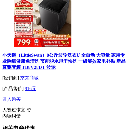
小天鹅（LittleSwan）8公斤波轮洗衣机全自动 大容量 家用专
业除螨健康免清洗 节能脱水甩干快洗 一级能效家电补贴 新品
直驱变频 TB8V28DT 波轮
[经销商]
京东商城
[产品售价]
916元
进入购买
人赞过该文
赞
内容纠错
相关电商优惠