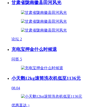
甘肃省陇南徽县田河风光
论坛
2
充电宝押金什么时候退
问答
5
小天鹅12kg滚筒洗衣机低至1136元
08.04
优惠直达 >