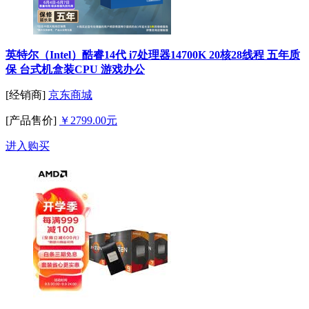
英特尔（Intel）酷睿14代 i7处理器14700K 20核28线程 五年质
保 台式机盒装CPU 游戏办公
[经销商]
京东商城
[产品售价]
￥2799.00元
进入购买