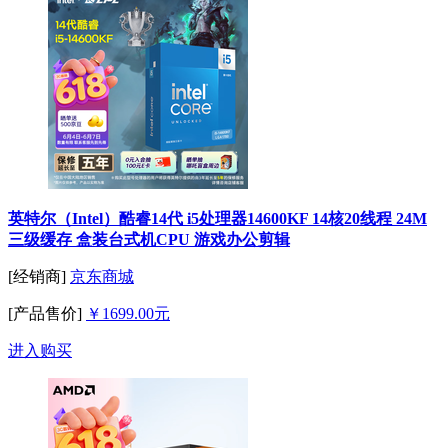
英特尔（Intel）酷睿14代 i5处理器14600KF 14核20线程 24M
三级缓存 盒装台式机CPU 游戏办公剪辑
[经销商]
京东商城
[产品售价]
￥1699.00元
进入购买