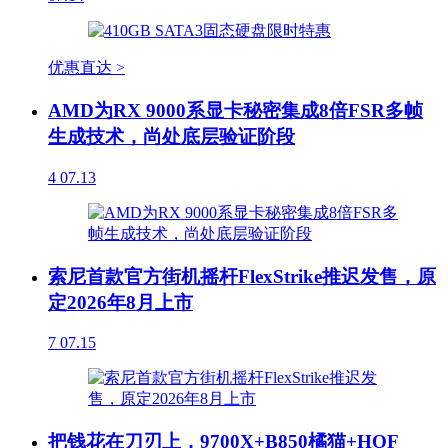
优惠直达 >
AMD为RX 9000系显卡秘密集成8倍FSR多帧
生成技术，尚处底层验证阶段
4
07.13
索尼首款官方街机摇杆FlexStrike推迟发售，原
定2026年8月上市
7
07.15
把钱花在刀刃上，9700X+B850橘猫+HOF