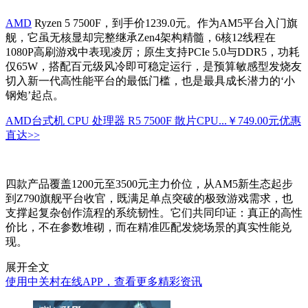
AMD
Ryzen 5 7500F，到手价1239.0元。作为AM5平台入门旗
舰，它虽无核显却完整继承Zen4架构精髓，6核12线程在
1080P高刷游戏中表现凌厉；原生支持PCIe 5.0与DDR5，功耗
仅65W，搭配百元级风冷即可稳定运行，是预算敏感型发烧友
切入新一代高性能平台的最低门槛，也是最具成长潜力的‘小
钢炮’起点。
AMD台式机 CPU 处理器 R5 7500F 散片CPU...
￥749.00元
优惠
直达>>
四款产品覆盖1200元至3500元主力价位，从AM5新生态起步
到Z790旗舰平台收官，既满足单点突破的极致游戏需求，也
支撑起复杂创作流程的系统韧性。它们共同印证：真正的高性
价比，不在参数堆砌，而在精准匹配发烧场景的真实性能兑
现。
展开全文
使用中关村在线APP，查看更多精彩资讯