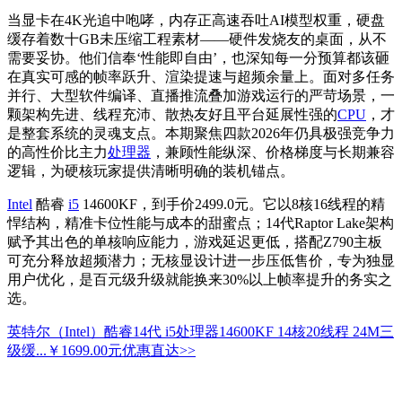
当显卡在4K光追中咆哮，内存正高速吞吐AI模型权重，硬盘
缓存着数十GB未压缩工程素材——硬件发烧友的桌面，从不
需要妥协。他们信奉‘性能即自由’，也深知每一分预算都该砸
在真实可感的帧率跃升、渲染提速与超频余量上。面对多任务
并行、大型软件编译、直播推流叠加游戏运行的严苛场景，一
颗架构先进、线程充沛、散热友好且平台延展性强的
CPU
，才
是整套系统的灵魂支点。本期聚焦四款2026年仍具极强竞争力
的高性价比主力
处理器
，兼顾性能纵深、价格梯度与长期兼容
逻辑，为硬核玩家提供清晰明确的装机锚点。
Intel
酷睿
i5
14600KF，到手价2499.0元。它以8核16线程的精
悍结构，精准卡位性能与成本的甜蜜点；14代Raptor Lake架构
赋予其出色的单核响应能力，游戏延迟更低，搭配Z790主板
可充分释放超频潜力；无核显设计进一步压低售价，专为独显
用户优化，是百元级升级就能换来30%以上帧率提升的务实之
选。
英特尔（Intel）酷睿14代 i5处理器14600KF 14核20线程 24M三
级缓...
￥1699.00元
优惠直达>>