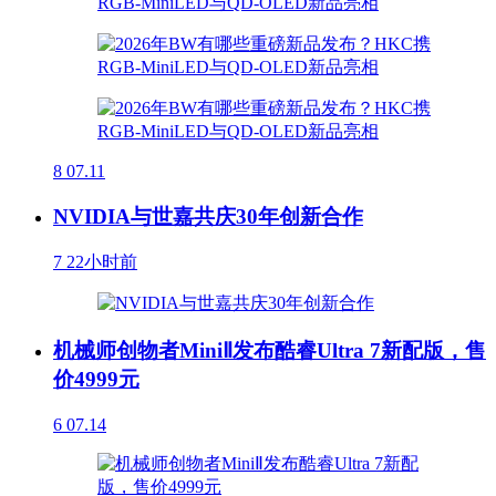
8
07.11
NVIDIA与世嘉共庆30年创新合作
7
22小时前
机械师创物者MiniⅡ发布酷睿Ultra 7新配版，售
价4999元
6
07.14