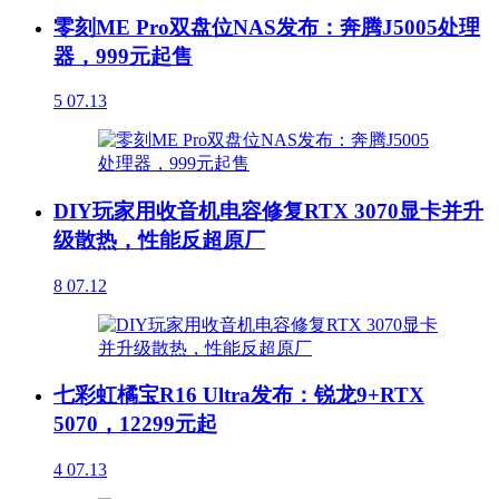
零刻ME Pro双盘位NAS发布：奔腾J5005处理
器，999元起售
5
07.13
DIY玩家用收音机电容修复RTX 3070显卡并升
级散热，性能反超原厂
8
07.12
七彩虹橘宝R16 Ultra发布：锐龙9+RTX
5070，12299元起
4
07.13