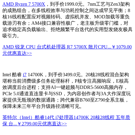
AMD Ryzen 7 5700X
，到手价1999.0元。7nm工艺与Zen3架构
的成熟组合，在多线程效率与功耗控制之间达成罕见平衡；8
核16线程配置应对视频转码、虚拟机并发、MOD加载等重负
载游刃有余；AM4接口兼容性极广，老主板升级零门槛，对
追求稳定高负载输出、拒绝频繁平台迭代的实用型发烧友极具
吸引力。
AMD 锐龙 CPU 台式机处理器 R7 5700X 散片CPU...
￥1079.00
元
优惠直达>>
Intel 酷睿
i7
14700K，到手价3499.0元。20核28线程混合架构
堪称当前消费级多任务处理标杆，P核专注高频响应，E核高
效调度后台进程；支持AI一键超频与DDR5-5600高频内存，
PCIe 5.0通道直连显卡与SSD，为内容创作者与3A大作深度玩
家提供无瓶颈的数据通路；跨代兼容B760至Z790全系主板，
保障未来三年平台升级路径清晰可见。
英特尔（Intel）酷睿14代 i7处理器14700K 20核28线程 五年质
保 台...
￥2799.00元
优惠直达>>