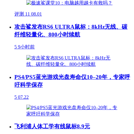
评测
11
08.01
攻击鲨发布RS6 ULTRA鼠标：8kHz无线、碳
纤维轻量化、800小时续航
5
9小时前
PS4/PS5蓝光游戏光盘寿命仅10–20年，专家呼
吁科学保存
5
07.22
飞利浦人体工学有线鼠标8.9元