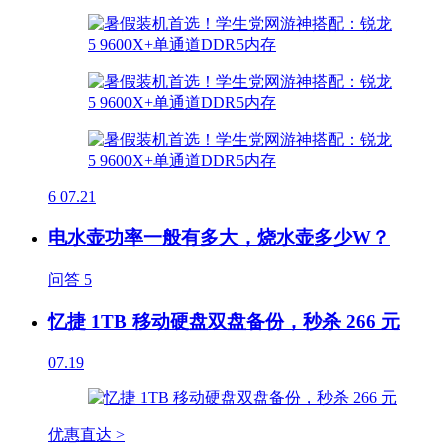
6
07.21
电水壶功率一般有多大，烧水壶多少W？
问答
5
忆捷 1TB 移动硬盘双盘备份，秒杀 266 元
07.19
优惠直达 >