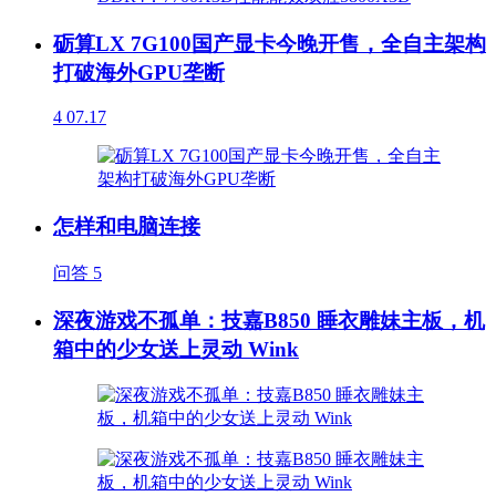
砺算LX 7G100国产显卡今晚开售，全自主架构
打破海外GPU垄断
4
07.17
怎样和电脑连接
问答
5
深夜游戏不孤单：技嘉B850 睡衣雕妹主板，机
箱中的少女送上灵动 Wink