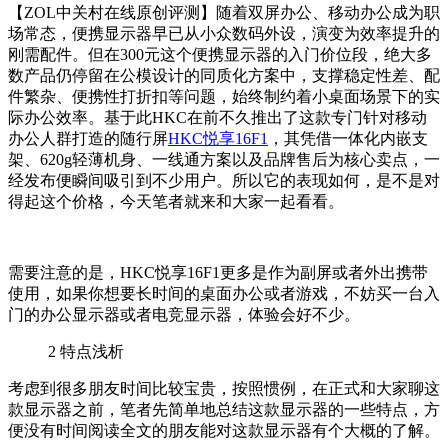
【ZOL中关村在线原创评测】随着双屏办公、移动办公成为职
场常态，便携显示器早已从小众数码外设，演变为效率提升的
刚需配件。但在300元这个便携显示器的入门价位段，绝大多
数产品仍停留在公模设计的同质化方案中，支撑稳定性差、配
件繁杂、便携性打折扣等问题，始终制约着小桌面场景下的实
际办公效率。基于此HKC在前不久推出了这款专门针对移动
办公人群打造的随行屏
HKC悦享16F1
，其凭借一体化内嵌支
架、620g轻薄机身、一线通方案以及品牌售后为核心卖点，一
经发布便瞬间吸引到不少用户。所以它的表现如何，是不是对
得起这个价格，今天笔者就来和大家一起看看。
需要注意的是，HKC悦享16F1更多是作为副屏或者外出携带
使用，如果你想要长时间的桌面办公或者游戏，不妨买一台入
门的办公显示器或者电竞显示器，体验会好不少。
2
特点浅析
考虑到很多朋友时间比较宝贵，按照惯例，在正式和大家聊这
款显示器之前，笔者先简单地总结这款显示器的一些特点，方
便没有时间阅读全文的朋友能对这款显示器有个大概的了解。