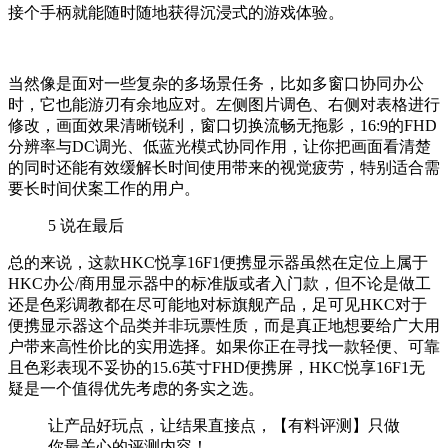
接个手柄就能随时随地获得沉浸式的游戏体验。
当然像是面对一些复杂的多场景任务，比如多窗口协同办公
时，它也能游刃有余地应对。左侧图片调色、右侧对表格进行
修改，画面效果清晰锐利，窗口切换流畅无拖影，16:9的FHD
分辨率与DC调光、低蓝光模式协同作用，让你把画面看清楚
的同时还能有效缓解长时间使用带来的视觉疲劳，特别适合需
要长时间伏案工作的用户。
5
说在最后
总的来说，这款HKC悦享16F1便携显示器虽然在定位上属于
HKC办公/商用显示器中的标准版或者入门款，但不论是做工
还是色彩调教都在尽可能地对标旗舰产品，足可见HKC对于
便携显示器这个品类并非玩票性质，而是真正地想要给广大用
户带来高性价比的实用选择。如果你正在寻找一款轻便、可靠
且色彩表现不妥协的15.6英寸FHD便携屏，HKC悦享16F1无
疑是一个值得优先考虑的务实之选。
让产品好玩点，让结果直接点，【有料评测】只做
你最关心的评测内容！