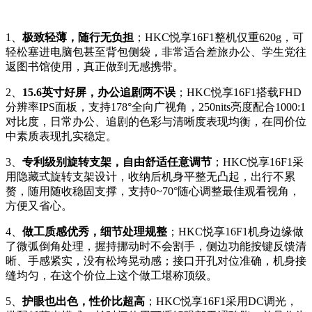
1、
极致轻薄，随行无负担
；HKC悦享16F1整机仅重620g，可
轻松塞进电脑包甚至背包侧袋，非常适合差旅办公、学生党往
返图书馆使用，真正做到无感携带。
2、
15.6英寸好屏，办公追剧两不误
；HKC悦享16F1搭载FHD
分辨率IPS面板，支持178°全向广视角，250nits亮度配合1000:1
对比度，日常办公、追剧的色彩与清晰度表现均衡，在同价位
中素质表现扎实稳定。
3、
专利级别旋转支架，自由舒适任意调节
；HKC悦享16F1采
用隐藏式旋转支架设计，收纳后机身平整无凸起，出行不累
赘，随用随收稳固支撑，支持0~70°随心调整最佳观看视角，
方便又省心。
4、
做工质感优秀，细节处理规整
；HKC悦享16F1机身边缘做
了微弧倒角处理，握持挪动时不会割手，侧边功能按键反馈清
晰、手感紧实，没有松垮晃动感；接口开孔对位准确，机身接
缝均匀，在这个价位上这个做工堪称顶级。
5、
护眼也出色，性价比超高
；HKC悦享16F1采用DC调光，