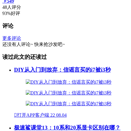
￥
549
48人评分
93%好评
评论
更多评论
还没有人评论~
快来
抢沙发
吧~
读过此文的还读过
DIY从入门到放弃：信谣言买的i7被i3秒

打开APP客户端
22
08.04
极速鲨课堂13：10系和20系显卡区别在哪？