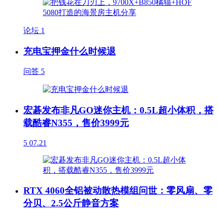
论坛
1
充电宝押金什么时候退
问答
5
宏碁发布非凡GO迷你主机：0.5L超小体积，搭
载酷睿N355，售价3999元
5
07.21
RTX 4060全铝被动散热模组问世：零风扇、零
分贝、2.5公斤静音方案