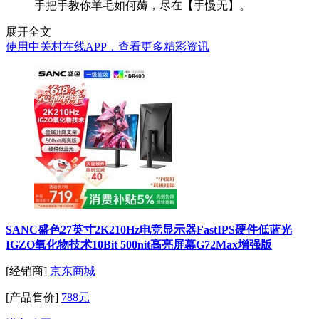
手把手教你羊毛如何薅，尽在【手慢无】。
展开全文
使用中关村在线APP，查看更多精彩资讯
SANC盛色27英寸2K210Hz电竞显示器FastIPS硬件低蓝光
IGZO氧化物技术10Bit 500nit高亮屏幕G72Max增强版
[经销商]
京东商城
[产品售价]
788元