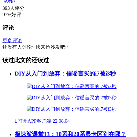
￥
839
393人评分
97%好评
评论
更多评论
还没有人评论~
快来
抢沙发
吧~
读过此文的还读过
DIY从入门到放弃：信谣言买的i7被i3秒

打开APP客户端
22
08.04
极速鲨课堂13：10系和20系显卡区别在哪？