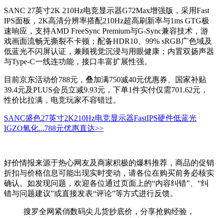
SANC 27英寸2K 210Hz电竞显示器G72Max增强版，采用Fast
IPS面板，2K高清分辨率搭配210Hz超高刷新率与1ms GTG极
速响应，支持AMD FreeSync Premium与G-Sync兼容技术，游
戏画面流畅无撕裂不卡顿；配备HDR10、99% sRGB广色域及
低蓝光不闪屏认证，兼顾视觉沉浸与用眼健康；内置双扬声器
与Type-C一线连功能，接口丰富扩展性强。
目前京东活动价788元，叠加满750减40元优惠券、国家补贴
39.4元及PLUS会员立减9.93元，下单1件实付仅需701.62元，
性价比拉满，电竞玩家不容错过。
SANC盛色27英寸2K210Hz电竞显示器FastIPS硬件低蓝光
IGZO氧化...
788元
优惠直达>>
好价情报来源于热心网友及商家积极的爆料推荐，商品的促销
折扣与价格信息可能出现实时变动，请各位在购买前务必核实
确认。如发现问题，欢迎各位通过页面上的“内容纠错”、“纠
错与问题建议”或直接发表“评论”等方式进行反馈。
搜罗全网紧俏数码尖儿货抄底价，分享抢购经验，