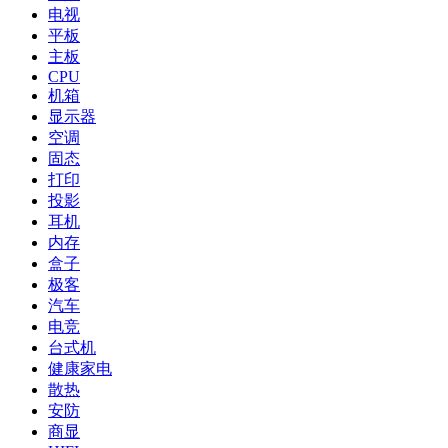
电视
平板
主板
CPU
机箱
显示器
空调
固态
打印
投影
耳机
内存
盒子
极客
汽车
电竞
台式机
健康家电
散热
安防
商显