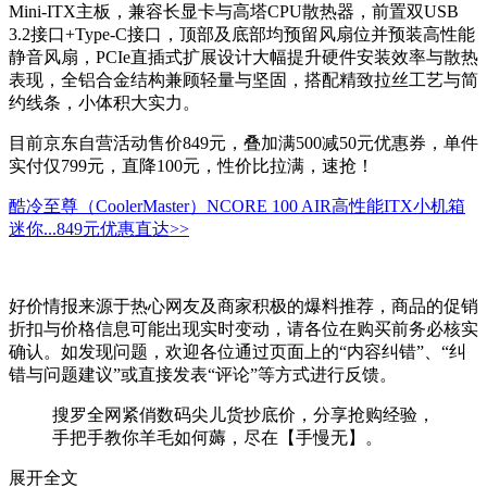
Mini-ITX主板，兼容长显卡与高塔CPU散热器，前置双USB
3.2接口+Type-C接口，顶部及底部均预留风扇位并预装高性能
静音风扇，PCIe直插式扩展设计大幅提升硬件安装效率与散热
表现，全铝合金结构兼顾轻量与坚固，搭配精致拉丝工艺与简
约线条，小体积大实力。
目前京东自营活动售价849元，叠加满500减50元优惠券，单件
实付仅799元，直降100元，性价比拉满，速抢！
酷冷至尊（CoolerMaster）NCORE 100 AIR高性能ITX小机箱
迷你...
849元
优惠直达>>
好价情报来源于热心网友及商家积极的爆料推荐，商品的促销
折扣与价格信息可能出现实时变动，请各位在购买前务必核实
确认。如发现问题，欢迎各位通过页面上的“内容纠错”、“纠
错与问题建议”或直接发表“评论”等方式进行反馈。
搜罗全网紧俏数码尖儿货抄底价，分享抢购经验，
手把手教你羊毛如何薅，尽在【手慢无】。
展开全文