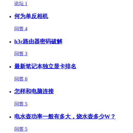
论坛
1
何为单反相机
问答
4
h3c路由器密码破解
问答
3
最新笔记本独立显卡排名
问答
6
怎样和电脑连接
问答
5
电水壶功率一般有多大，烧水壶多少W？
问答
5