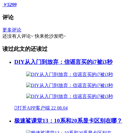
￥
5299
评论
更多评论
还没有人评论~
快来
抢沙发
吧~
读过此文的还读过
DIY从入门到放弃：信谣言买的i7被i3秒

打开APP客户端
22
08.04
极速鲨课堂13：10系和20系显卡区别在哪？