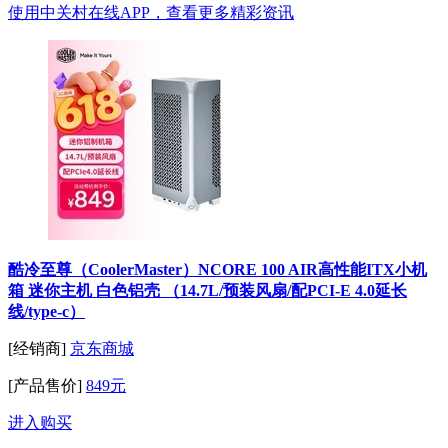
使用中关村在线APP，查看更多精彩资讯
酷冷至尊（CoolerMaster）NCORE 100 AIR高性能ITX小机
箱 迷你主机 白色铝壳 （14.7L/预装风扇/配PCI-E 4.0延长
线/type-c）
[经销商]
京东商城
[产品售价]
849元
进入购买