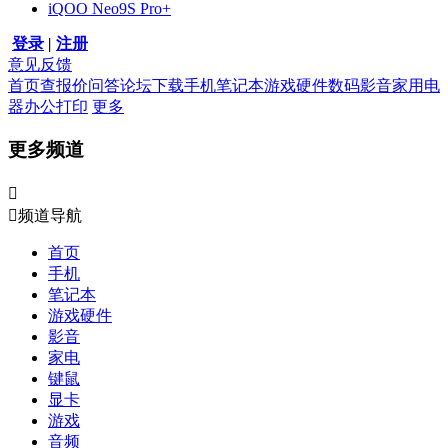
iQOO Neo9S Pro+
登录
|
注册
意见反馈
首页
查报价
问答
论坛
下载
手机
笔记本
游戏硬件
数码影音
家用电
器
办公打印
更多
更多频道


频道导航
首页
手机
笔记本
游戏硬件
影音
家电
键鼠
显卡
游戏
音频