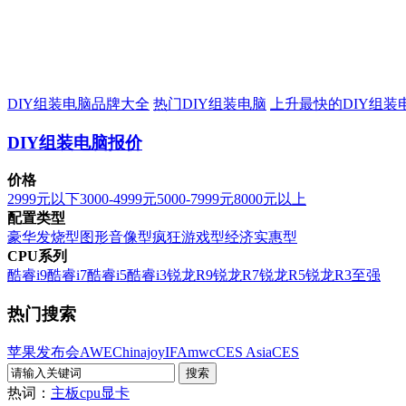
DIY组装电脑品牌大全
热门DIY组装电脑
上升最快的DIY组装
DIY组装电脑报价
价格
2999元以下
3000-4999元
5000-7999元
8000元以上
配置类型
豪华发烧型
图形音像型
疯狂游戏型
经济实惠型
CPU系列
酷睿i9
酷睿i7
酷睿i5
酷睿i3
锐龙R9
锐龙R7
锐龙R5
锐龙R3
至强
热门搜索
苹果发布会
AWE
Chinajoy
IFA
mwc
CES Asia
CES
热词：
主板
cpu
显卡