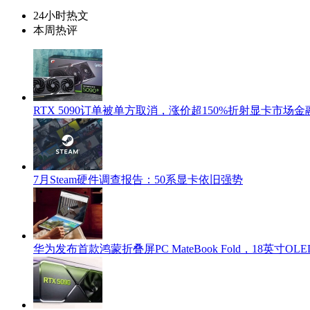
24小时热文
本周热评
RTX 5090订单被单方取消，涨价超150%折射显卡市场
7月Steam硬件调查报告：50系显卡依旧强势
华为发布首款鸿蒙折叠屏PC MateBook Fold，18英寸OLED+