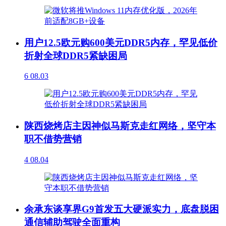
用户12.5欧元购600美元DDR5内存，罕见低价
折射全球DDR5紧缺困局
6
08.03
陕西烧烤店主因神似马斯克走红网络，坚守本
职不借势营销
4
08.04
余承东谈享界G9首发五大硬派实力，底盘脱困
通信辅助驾驶全面重构