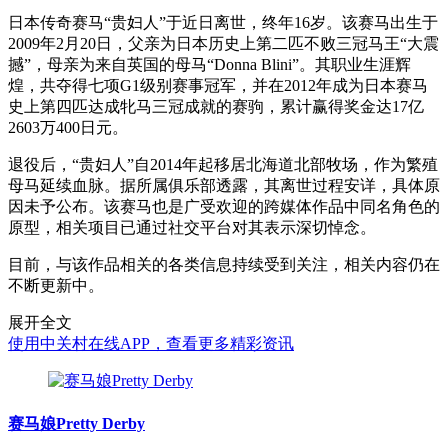
日本传奇赛马“贵妇人”于近日离世，终年16岁。该赛马出生于
2009年2月20日，父亲为日本历史上第二匹不败三冠马王“大震
撼”，母亲为来自英国的母马“Donna Blini”。其职业生涯辉
煌，共夺得七项G1级别赛事冠军，并在2012年成为日本赛马
史上第四匹达成牝马三冠成就的赛驹，累计赢得奖金达17亿
2603万400日元。
退役后，“贵妇人”自2014年起移居北海道北部牧场，作为繁殖
母马延续血脉。据所属俱乐部透露，其离世过程安详，具体原
因未予公布。该赛马也是广受欢迎的跨媒体作品中同名角色的
原型，相关项目已通过社交平台对其表示深切悼念。
目前，与该作品相关的各类信息持续受到关注，相关内容仍在
不断更新中。
展开全文
使用中关村在线APP，查看更多精彩资讯
赛马娘Pretty Derby