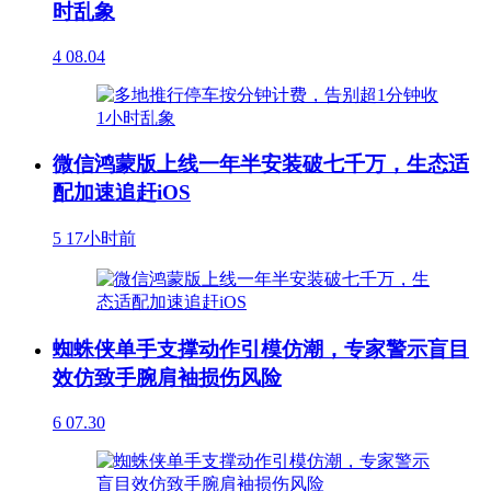
时乱象
4
08.04
微信鸿蒙版上线一年半安装破七千万，生态适
配加速追赶iOS
5
17小时前
蜘蛛侠单手支撑动作引模仿潮，专家警示盲目
效仿致手腕肩袖损伤风险
6
07.30