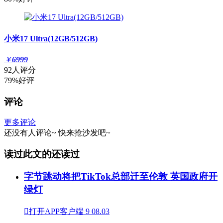
小米17 Ultra(12GB/512GB)
￥
6999
92人评分
79%好评
评论
更多评论
还没有人评论~
快来
抢沙发
吧~
读过此文的还读过
字节跳动将把TikTok总部迁至伦敦 英国政府开
绿灯

打开APP客户端
9
08.03