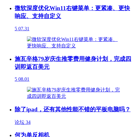
微软深度优化Win11右键菜单：更紧凑、更快
响应、支持自定义
5
07.31
施瓦辛格79岁庆生推零费用健身计划，完成四
训即返百美元
5
08.01
除了ipad，还有其他性能不错的平板电脑吗？
论坛
34
何为单反相机