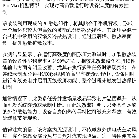
Pro Max机型背部，实现对高负载运行时设备温度的有效控
制。
该改装利用现成的PC散热组件，将其贴合于手机背板，形成
一个虽体积较大但高效的被动式外部散热结构。其原理类似于
台式机中常用的双塔风冷散热设计，通过显著增加散热表面
积，提升热量扩散效率。
实测结果显示，在运行高强度的图形压力测试时，加装散热装
置的设备性能稳定率可达90%左右，相较未改装设备在持续性
能输出方面有明显改善。尤其在执行多重任务时表现突出：在
连续录制五分钟4K/60fps规格的高码率视频过程中，设备同时
进行有线充电并启用无线投屏功能，整个过程未触发过热保护
机制。
通常情况下，此类多任务并发场景极易导致芯片温度飙升，从
而引发系统降频或录制中断。而此次改装证明，只要具备足够
的外部散热能力，设备自身的热传导特性可被充分释放，有效
延缓热节流现象。
值得注意的是，该方案为无源设计，不依赖额外供电或主动风
扇，完全依靠金属导热与自然对流实现降温。这一特性使其在