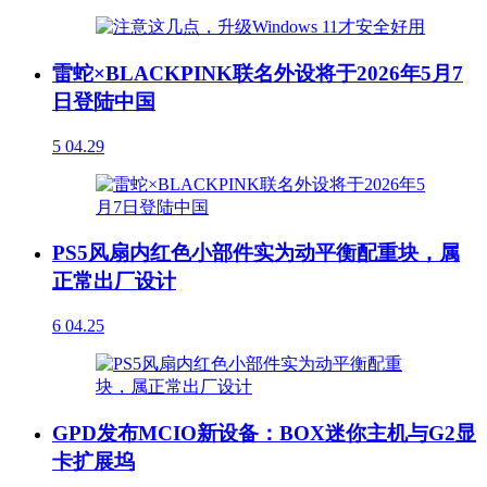
雷蛇×BLACKPINK联名外设将于2026年5月7
日登陆中国
5
04.29
PS5风扇内红色小部件实为动平衡配重块，属
正常出厂设计
6
04.25
GPD发布MCIO新设备：BOX迷你主机与G2显
卡扩展坞