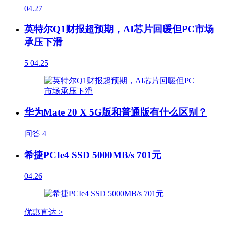
04.27
英特尔Q1财报超预期，AI芯片回暖但PC市场
承压下滑
5
04.25
华为Mate 20 X 5G版和普通版有什么区别？
问答
4
希捷PCIe4 SSD 5000MB/s 701元
04.26
优惠直达 >