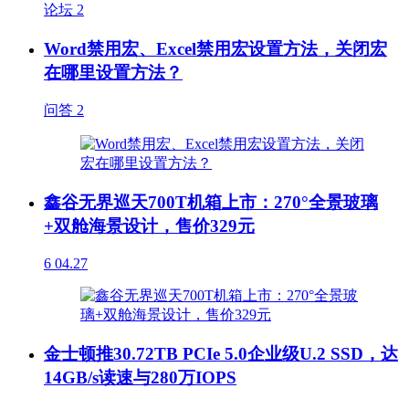
论坛
2
Word禁用宏、Excel禁用宏设置方法，关闭宏
在哪里设置方法？
问答
2
鑫谷无界巡天700T机箱上市：270°全景玻璃
+双舱海景设计，售价329元
6
04.27
金士顿推30.72TB PCIe 5.0企业级U.2 SSD，达
14GB/s读速与280万IOPS