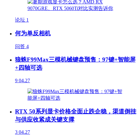
论坛
1
何为单反相机
问答
4
狼蛛F99Max三模机械键盘预售：97键+智能屏
+四轴可选
9
04.27
RTX 50系列显卡价格全面止跌企稳，渠道倒挂
与供应收紧成关键支撑
3
04.27