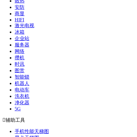
散热
安防
商显
HIFI
激光电视
冰箱
企业站
服务器
网络
攒机
时讯
图赏
智能锁
机器人
电动车
洗衣机
净化器
5G

辅助工具
手机性能天梯图