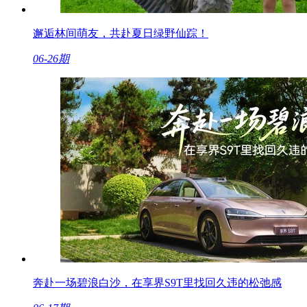
邂逅林间萌友，共赴夏日绿野仙踪！
06-26期
奔赴一场碧浪白沙，在享界S9T里找回久违的松弛感