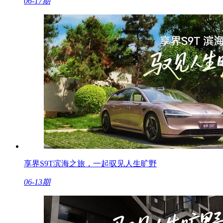
06-17期
享界S9T滨海之旅，一起驭见人生旷野
06-13期