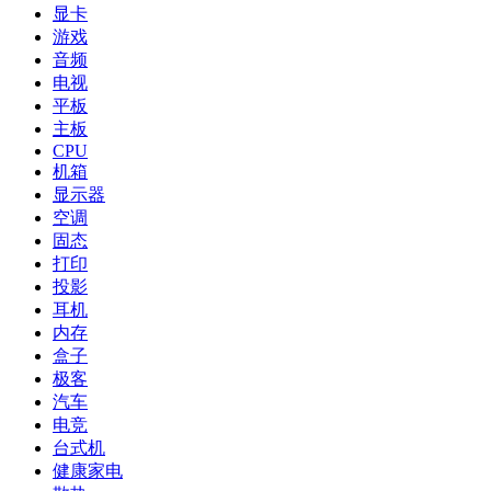
显卡
游戏
音频
电视
平板
主板
CPU
机箱
显示器
空调
固态
打印
投影
耳机
内存
盒子
极客
汽车
电竞
台式机
健康家电