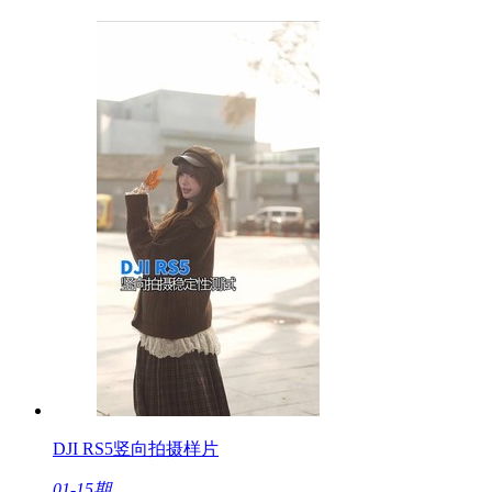
DJI RS5竖向拍摄样片
01-15期