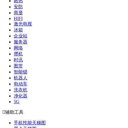
散热
安防
商显
HIFI
激光电视
冰箱
企业站
服务器
网络
攒机
时讯
图赏
智能锁
机器人
电动车
洗衣机
净化器
5G

辅助工具
手机性能天梯图