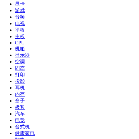
显卡
游戏
音频
电视
平板
主板
CPU
机箱
显示器
空调
固态
打印
投影
耳机
内存
盒子
极客
汽车
电竞
台式机
健康家电