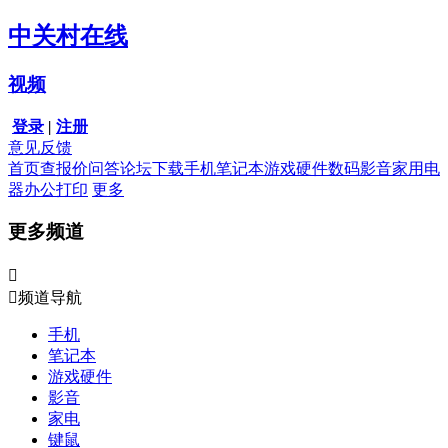
中关村在线
视频
登录
|
注册
意见反馈
首页
查报价
问答
论坛
下载
手机
笔记本
游戏硬件
数码影音
家用电
器
办公打印
更多
更多频道


频道导航
手机
笔记本
游戏硬件
影音
家电
键鼠