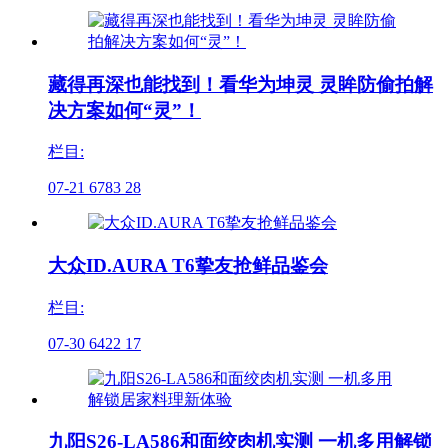
藏得再深也能找到！看华为坤灵 灵眸防偷拍解
决方案如何“灵”！
栏目:
07-21
6783
28
大众ID.AURA T6挚友抢鲜品鉴会
栏目:
07-30
6422
17
九阳S26-LA586和面绞肉机实测 一机多用解锁