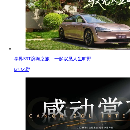
享界S9T滨海之旅，一起驭见人生旷野
06-13期