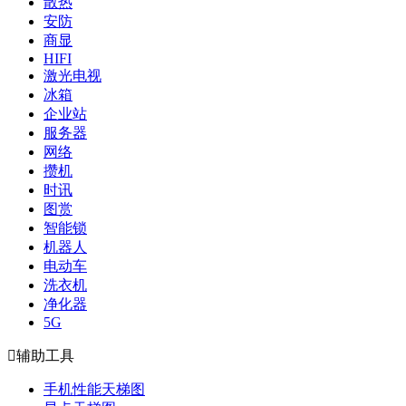
散热
安防
商显
HIFI
激光电视
冰箱
企业站
服务器
网络
攒机
时讯
图赏
智能锁
机器人
电动车
洗衣机
净化器
5G

辅助工具
手机性能天梯图