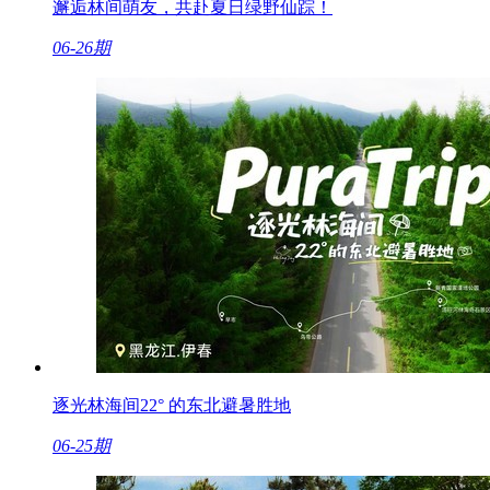
邂逅林间萌友，共赴夏日绿野仙踪！
06-26期
逐光林海间22° 的东北避暑胜地
06-25期