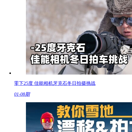
零下25度 佳能相机牙克石冬日拍摄挑战
01-08期