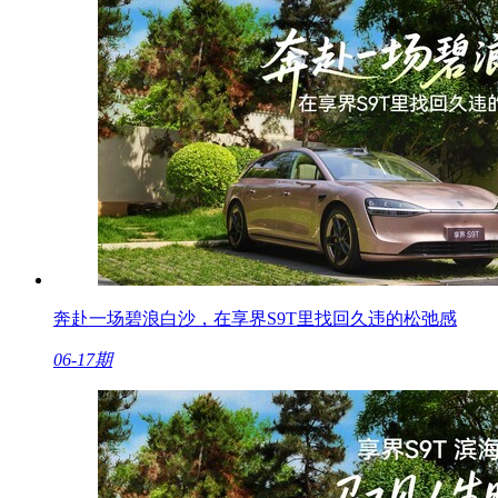
奔赴一场碧浪白沙，在享界S9T里找回久违的松弛感
06-17期