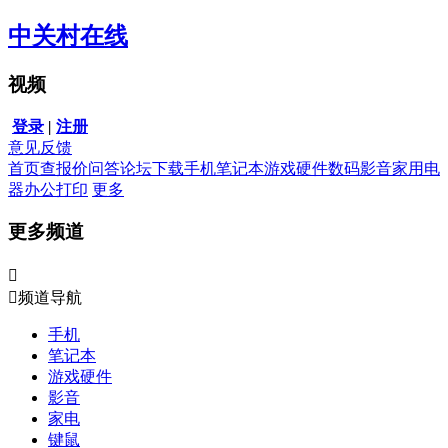
中关村在线
视频
登录
|
注册
意见反馈
首页
查报价
问答
论坛
下载
手机
笔记本
游戏硬件
数码影音
家用电
器
办公打印
更多
更多频道


频道导航
手机
笔记本
游戏硬件
影音
家电
键鼠