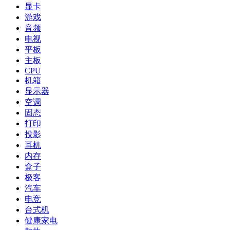
显卡
游戏
音频
电视
平板
主板
CPU
机箱
显示器
空调
固态
打印
投影
耳机
内存
盒子
极客
汽车
电竞
台式机
健康家电