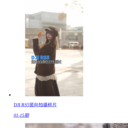
DJI RS5竖向拍摄样片
01-15期