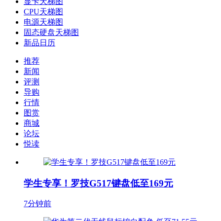
显卡天梯图
CPU天梯图
电源天梯图
固态硬盘天梯图
新品日历
推荐
新闻
评测
导购
行情
图赏
商城
论坛
悦读
学生专享！罗技G517键盘低至169元
7分钟前