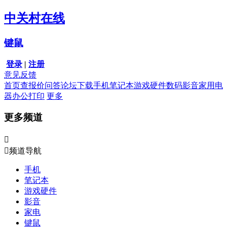
中关村在线
键鼠
登录
|
注册
意见反馈
首页
查报价
问答
论坛
下载
手机
笔记本
游戏硬件
数码影音
家用电
器
办公打印
更多
更多频道


频道导航
手机
笔记本
游戏硬件
影音
家电
键鼠