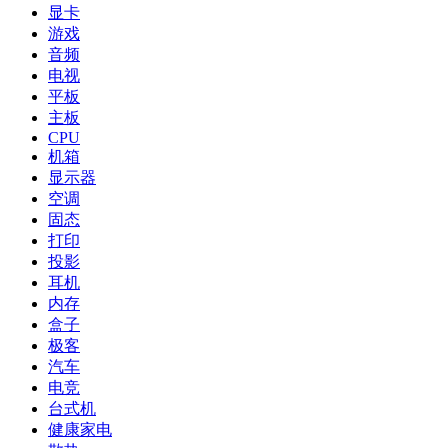
显卡
游戏
音频
电视
平板
主板
CPU
机箱
显示器
空调
固态
打印
投影
耳机
内存
盒子
极客
汽车
电竞
台式机
健康家电