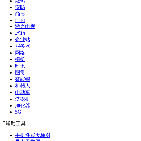
散热
安防
商显
HIFI
激光电视
冰箱
企业站
服务器
网络
攒机
时讯
图赏
智能锁
机器人
电动车
洗衣机
净化器
5G

辅助工具
手机性能天梯图