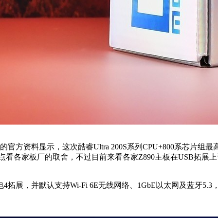
示，这次酷睿Ultra 200S系列CPU+800系芯片组最高支持48条
这一点看各家板厂的取舍，不过目前来看各家Z890主板在USB拓展
展，并默认支持Wi-Fi 6E无线网络、1GbE以太网及蓝牙5.3，