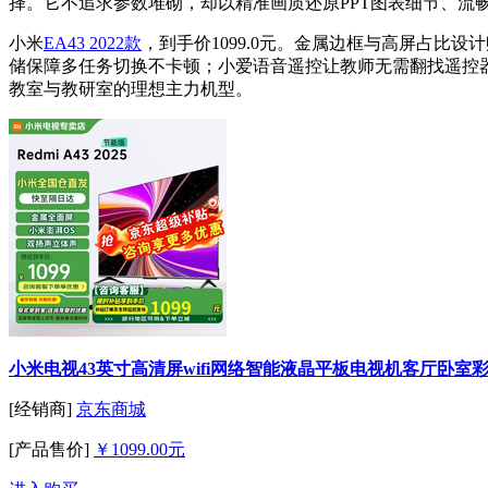
择。它不追求参数堆砌，却以精准画质还原PPT图表细节、流
小米
EA43 2022款
，到手价1099.0元。金属边框与高屏占比设计
储保障多任务切换不卡顿；小爱语音遥控让教师无需翻找遥控器
教室与教研室的理想主力机型。
小米电视43英寸高清屏wifi网络智能液晶平板电视机客厅卧室彩电
[经销商]
京东商城
[产品售价]
￥1099.00元