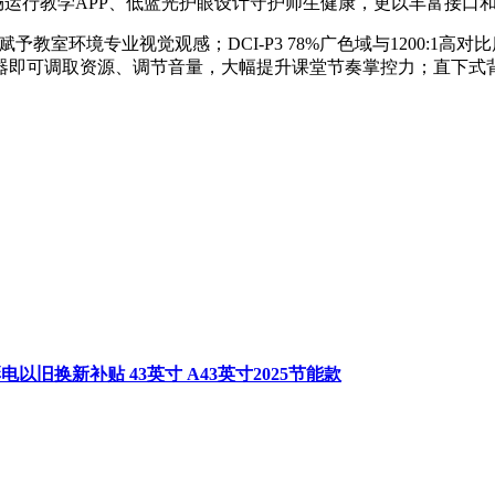
畅运行教学APP、低蓝光护眼设计守护师生健康，更以丰富接口
赋予教室环境专业视觉观感；DCI-P3 78%广色域与1200:1高
即可调取资源、调节音量，大幅提升课堂节奏掌控力；直下式背
以旧换新补贴 43英寸 A43英寸2025节能款