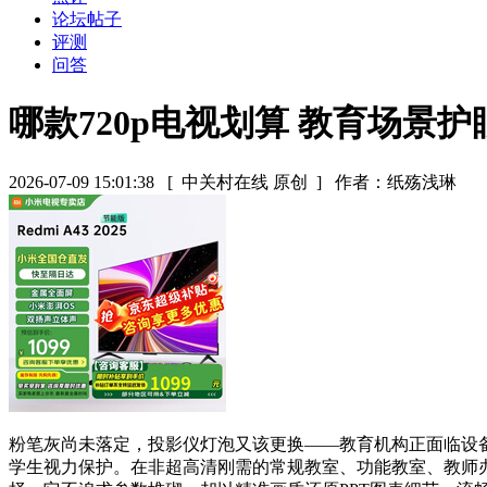
论坛帖子
评测
问答
哪款720p电视划算 教育场景
2026-07-09 15:01:38
[ 中关村在线 原创 ]
作者：纸殇浅琳
粉笔灰尚未落定，投影仪灯泡又该更换——教育机构正面临设
学生视力保护。在非超高清刚需的常规教室、功能教室、教师办