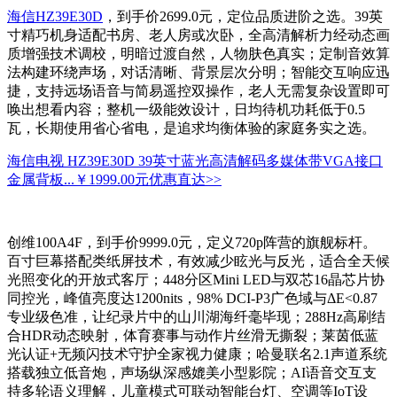
海信HZ39E30D
，到手价2699.0元，定位品质进阶之选。39英
寸精巧机身适配书房、老人房或次卧，全高清解析力经动态画
质增强技术调校，明暗过渡自然，人物肤色真实；定制音效算
法构建环绕声场，对话清晰、背景层次分明；智能交互响应迅
捷，支持远场语音与简易遥控双操作，老人无需复杂设置即可
唤出想看内容；整机一级能效设计，日均待机功耗低于0.5
瓦，长期使用省心省电，是追求均衡体验的家庭务实之选。
海信电视 HZ39E30D 39英寸蓝光高清解码多媒体带VGA接口
金属背板...
￥1999.00元
优惠直达>>
创维100A4F，到手价9999.0元，定义720p阵营的旗舰标杆。
百寸巨幕搭配类纸屏技术，有效减少眩光与反光，适合全天候
光照变化的开放式客厅；448分区Mini LED与双芯16晶芯片协
同控光，峰值亮度达1200nits，98% DCI-P3广色域与ΔE<0.87
专业级色准，让纪录片中的山川湖海纤毫毕现；288Hz高刷结
合HDR动态映射，体育赛事与动作片丝滑无撕裂；莱茵低蓝
光认证+无频闪技术守护全家视力健康；哈曼联名2.1声道系统
搭载独立低音炮，声场纵深感媲美小型影院；AI语音交互支
持多轮语义理解，儿童模式可联动智能台灯、空调等IoT设