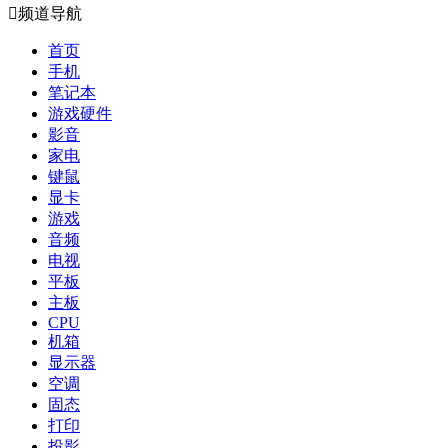

频道导航
首页
手机
笔记本
游戏硬件
影音
家电
键鼠
显卡
游戏
音频
电视
平板
主板
CPU
机箱
显示器
空调
固态
打印
投影