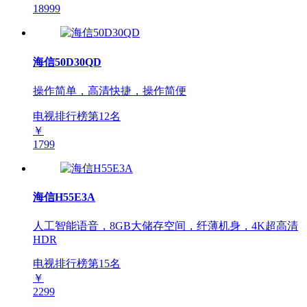
18999
海信50D30QD
操作简单，高清快捷，操作简便
电视排行榜第
12
名
￥
1799
海信H55E3A
人工智能语音，8GB大储存空间，纤薄机身，4K超高清
HDR
电视排行榜第
15
名
￥
2299