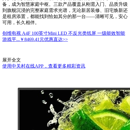
备，成为智慧家庭中枢。三款产品覆盖从刚需入门、品质升级
到旗舰沉浸的完整家庭需求光谱，无论新居装修、旧宅焕新还
是租房添置，都能找到恰如其分的那一台——清晰可见，安心
可用，长久相伴。
创维电视 A4F 100英寸Mini LED 不反光类纸屏 一级能效智能
游戏平...
￥8469.41元
优惠直达>>
展开全文
使用中关村在线APP，查看更多精彩资讯