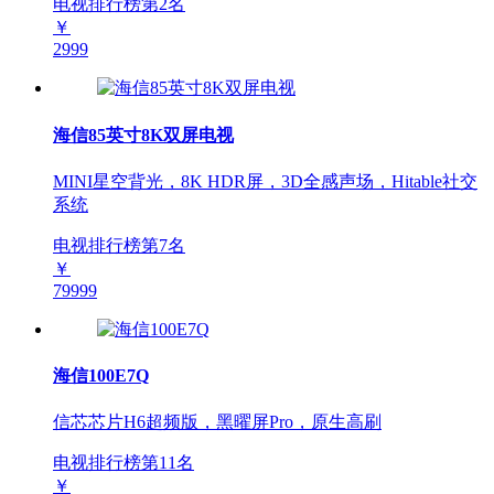
电视排行榜第
2
名
￥
2999
海信85英寸8K双屏电视
MINI星空背光，8K HDR屏，3D全感声场，Hitable社交
系统
电视排行榜第
7
名
￥
79999
海信100E7Q
信芯芯片H6超频版，黑曜屏Pro，原生高刷
电视排行榜第
11
名
￥