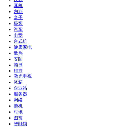
耳机
内存
盒子
极客
汽车
电竞
台式机
健康家电
散热
安防
商显
HIFI
激光电视
冰箱
企业站
服务器
网络
攒机
时讯
图赏
智能锁