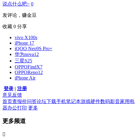
说点什么吧~
0
发评论，赚金豆
收藏
0
分享
vivo X100s
iPhone 17
iQOO Neo9S Pro+
华为nova12
三星S25
OPPOFindX7
OPPOReno12
iPhone Air
登录
|
注册
意见反馈
首页
查报价
问答
论坛
下载
手机
笔记本
游戏硬件
数码影音
家用电
器
办公打印
更多
更多频道
