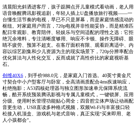
清晨阳光斜洒进客厅，孩子踮脚点开儿童模式看动画，老人用
语音唤醒腾讯影视追剧，年轻人插上U盘播放旅行视频——一
台懂生活节奏的电视，早已不只是屏幕，而是家庭情感流动的
枢纽。对家庭用户而言，720p电视并非性能妥协，而是精准匹
配日常观影、教育陪伴、轻娱乐与空间适配的理性之选：它拒
绝冗余堆料，专注清晰度够用、响应不卡顿、操作无障碍、眼
睛不疲劳、预算不超支。在客厅面积有限、观看距离适中、内
容以综艺剧集和少儿资源为主的现实场景下，720p分辨率配合
优化算法与人性化交互，反而成就了高性价比的家庭视听基
石。
创维40X6
，到手价988.0元，是家庭入门首选。40英寸黄金尺
寸契合中小户型客厅与卧室，全高清画质配合4ms疾速响应，
杜绝拖影；A53四核处理器与独立图形加速单元保障系统流
畅，酷开系统预装腾讯影视与专属儿童模式，一键锁屏、应用
分级、使用时长管理功能贴心周全；四音腔立体声场让动画配
音更生动，USB直读多种格式视频，双频Wi-Fi与丰富接口轻
松接入机顶盒、游戏机与老式音响，真正实现“买来即用、老
人小孩都会”。