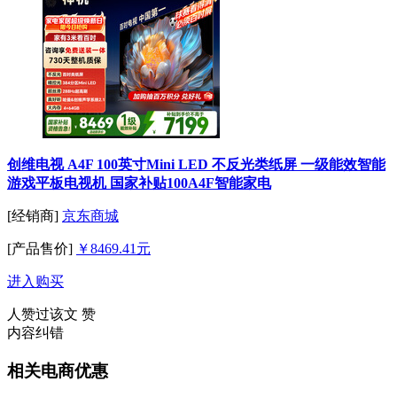
创维电视 A4F 100英寸Mini LED 不反光类纸屏 一级能效智能
游戏平板电视机 国家补贴100A4F智能家电
[经销商]
京东商城
[产品售价]
￥8469.41元
进入购买
人赞过该文
赞
内容纠错
相关电商优惠