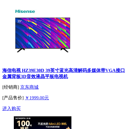
海信电视 HZ39E30D 39英寸蓝光高清解码多媒体带VGA接口
金属背板3D音效液晶平板电视机
[经销商]
京东商城
[产品售价]
￥1999.00元
进入购买